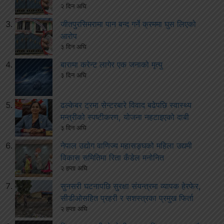
२ दिन अघि
जीतपुरसिमरामा पान बन्द गर्ने क्रममा घुस लिएको
आरोप
३ दिन अघि
बारामा करेन्ट लागेर एक जनाको मृत्यु
३ दिन अघि
ढल्केबर ट्रमा सेन्टरबारे विवाद बढेपछि स्वास्थ्य
मन्त्रीको स्पष्टीकरण, योजना नहटाइएको दाबी
३ दिन अघि
नेपाल उद्योग वाणिज्य महासङ्घको महिला उद्यमी
विकास समितिमा रिता कँडेल मनोनित
२ हप्ता अघि
सुनसरी घटनापछि सुरक्षा संयन्त्रमा व्यापक हेरफेर,
सीडीओसहित प्रहरी र सशस्त्रका प्रमुख फिर्ता
२ हप्ता अघि