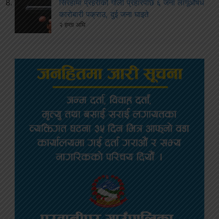
सिरहामा प्रहरीको गोली प्रहारपछि ६ जना लागूऔषध
कारोबारी पक्राउ, दुई जना घाइते
२ हप्ता अघि