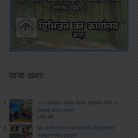
ताजा खबरः
२५० रुपैयाँको सामान किन्दा ग्राहकले जिते १०
लाखको बम्पर उपहार
२ दिन अघि
घुस आरोप लागेका कर्मचारीलाई जीतपुरसिमरा
उपमहानगरबाट हटाइयो