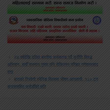
२७ वर्षदेखि दलित बस्तीमा कर्मकाण्ड गर्दै कुरीति विरुद्ध
अभियान, सयौँ यजमान गुमाए पनि रोकिएनन् पण्डित गणेशप्रसाद
पन्त
बाराको त्रिवेणी स्पेनिङ मिल्समा भीषण आगलागी, १८० टन
कपाससहित करोडौँको क्षति