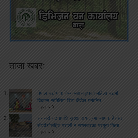
ताजा खबरः
नेपाल उद्योग वाणिज्य महासङ्घको महिला उद्यमी
विकास समितिमा रिता कँडेल मनोनित
१ हप्ता अघि
सुनसरी घटनापछि सुरक्षा संयन्त्रमा व्यापक हेरफेर,
सीडीओसहित प्रहरी र सशस्त्रका प्रमुख फिर्ता
१ हप्ता अघि