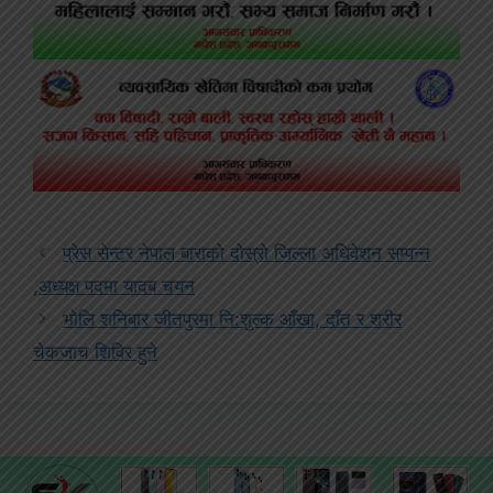
प्रेस सेन्टर नेपाल बाराको दोस्रो जिल्ला अधिवेशन सम्पन्न
,अध्यक्ष पदमा यादब चयन
भोलि शनिबार जीतपुरमा नि:शुल्क आँखा, दाँत र शरीर
चेकजाच शिविर हुने