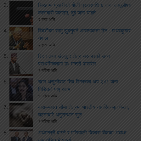
सिरहामा प्रहरीको गोली प्रहारपछि ६ जना लागूऔषध
कारोबारी पक्राउ, दुई जना घाइते
२ हप्ता अघि
विदेशीका सामु झुक्नुपर्ने आवश्यकता छैन : माधवकुमार
नेपाल
२ हप्ता अघि
शिक्षा तथा खेलकुद क्षेत्र सरकारको उच्च
प्राथमिकतामा छः मन्त्री पोखरेल
१ महिना अघि
ऋण असुलीबाट शिव शिखरका थप २४८ जना
पिडितले पाए रकम
१ महिना अघि
बारा–भारत सीमा क्षेत्रमा भारतीय नागरिक मृत फेला,
घटनाबारे अनुसन्धान सुरु
१ महिना अघि
अर्थमन्त्री वाग्ले र एसियाली विकास बैंकका अध्यक्ष
कान्डाबिच भेटवार्ता