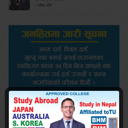
१ महिना अघि