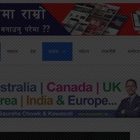
सामाज
देश
प्रदेश
पर्यटन
राजनीती
मनोरञ