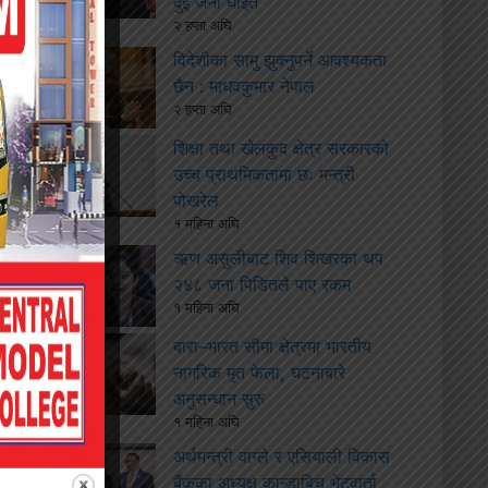
दुई जना घाइते
२ हप्ता अघि
विदेशीका सामु झुक्नुपर्ने आवश्यकता
छैन : माधवकुमार नेपाल
२ हप्ता अघि
शिक्षा तथा खेलकुद क्षेत्र सरकारको
उच्च प्राथमिकतामा छः मन्त्री
पोखरेल
१ महिना अघि
ऋण असुलीबाट शिव शिखरका थप
२४८ जना पिडितले पाए रकम
१ महिना अघि
बारा–भारत सीमा क्षेत्रमा भारतीय
नागरिक मृत फेला, घटनाबारे
अनुसन्धान सुरु
१ महिना अघि
अर्थमन्त्री वाग्ले र एसियाली विकास
बैंकका अध्यक्ष कान्डाबिच भेटवार्ता