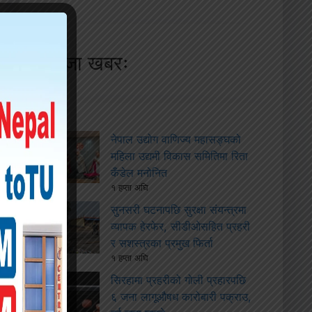
ताजा खबरः
नेपाल उद्योग वाणिज्य महासङ्घको
महिला उद्यमी विकास समितिमा रिता
कँडेल मनोनित
१ हप्ता अघि
सुनसरी घटनापछि सुरक्षा संयन्त्रमा
व्यापक हेरफेर, सीडीओसहित प्रहरी
र सशस्त्रका प्रमुख फिर्ता
१ हप्ता अघि
सिरहामा प्रहरीको गोली प्रहारपछि
६ जना लागूऔषध कारोबारी पक्राउ,