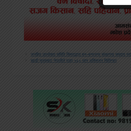
जनहित उपभोक्ता समिति सिमराद्धारा बन–बन्यजन्तु संरक्षणमा समुदाय स्
खाडी मुलुकबाट नेपालीले पठाए ५६० थान अक्सिजन सिलिन्डर