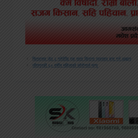
चितवनमा जेठ २ गतेदेखि एक साता किराना व्यवसाय बन्द गर्न आह्वान
जीतपुरकी ६० वर्षीय महिलाको कोरोनाले मृत्यु