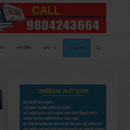
्जन
थारु विषेश
अन्य
English