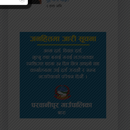
२ हप्ता अघि