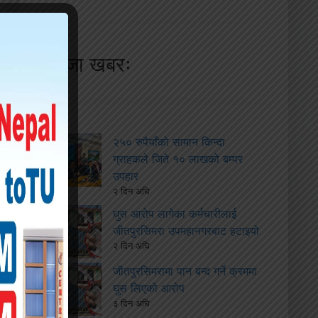
ताजा खबरः
२५० रुपैयाँको सामान किन्दा
ग्राहकले जिते १० लाखको बम्पर
उपहार
२ दिन अघि
घुस आरोप लागेका कर्मचारीलाई
जीतपुरसिमरा उपमहानगरबाट हटाइयो
२ दिन अघि
जीतपुरसिमरामा पान बन्द गर्ने क्रममा
घुस लिएको आरोप
३ दिन अघि