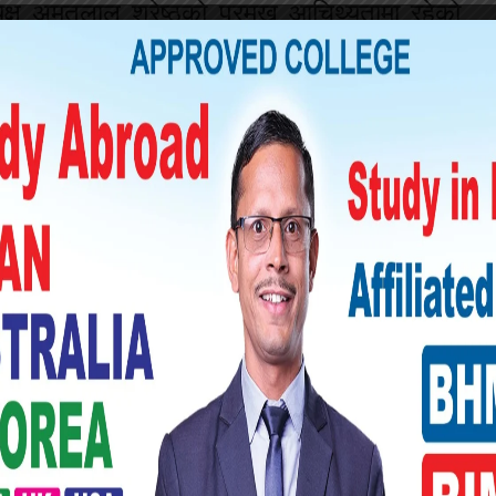
्ष अमृतलाल श्रेष्ठको प्रमुख आचिथ्यतामा रहेको
रेष्ठले बन र बन्यजन्तुको संरक्षणले गनुृभनेको मानव
थियो । उहाँले वातावरणमा साकारात्मक प्ररिवर्तन
ि उतिकै आवश्यक रहेको बताउनुभएको थियो ।