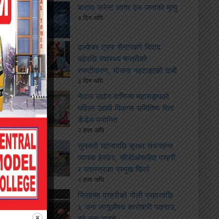
बारामा करेन्ट लागेर एक जनाको मृत्यु
३ दिन अघि
ढल्केबर ट्रमा सेन्टरबारे विवाद
बढेपछि स्वास्थ्य मन्त्रीको
स्पष्टीकरण, योजना नहटाइएको दाबी
३ दिन अघि
नेपाल उद्योग वाणिज्य महासङ्घको
महिला उद्यमी विकास समितिमा रिता
कँडेल मनोनित
२ हप्ता अघि
सुनसरी घटनापछि सुरक्षा संयन्त्रमा
व्यापक हेरफेर, सीडीओसहित प्रहरी
र सशस्त्रका प्रमुख फिर्ता
२ हप्ता अघि
सिरहामा प्रहरीको गोली प्रहारपछि
६ जना लागूऔषध कारोबारी पक्राउ,
दुई जना घाइते