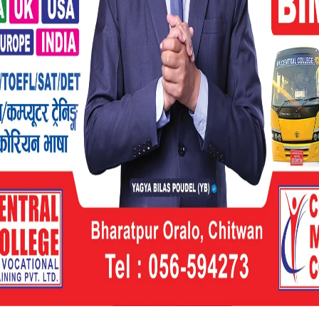
क बन उपभोक्ता समितिका अध्यक्ष कुबेरदत्त न्यौपाने,
बहादुर थापा, सचिब राजन कुमार न्यौपान लगाएको