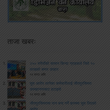
ताजा खबरः
२५० रुपैयाँको सामान किन्दा ग्राहकले जिते १०
लाखको बम्पर उपहार
१९ घण्टा अघि
घुस आरोप लागेका कर्मचारीलाई जीतपुरसिमरा
उपमहानगरबाट हटाइयो
१९ घण्टा अघि
जीतपुरसिमरामा पान बन्द गर्ने क्रममा घुस लिएको
आरोप