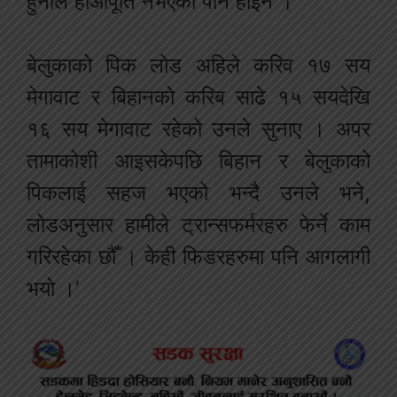
हुनाले हाआपूर्ति नभएको पनि होइन ।’
बेलुकाको पिक लोड अहिले करिव १७ सय
मेगावाट र बिहानको करिब साढे १५ सयदेखि
१६ सय मेगावाट रहेको उनले सुनाए । अपर
तामाकोशी आइसकेपछि बिहान र बेलुकाको
पिकलाई सहज भएको भन्दै उनले भने,
लोडअनुसार हामीले ट्रान्सफर्मरहरु फेर्ने काम
गरिरहेका छौँ । केही फिडरहरुमा पनि आगलागी
भयो ।’