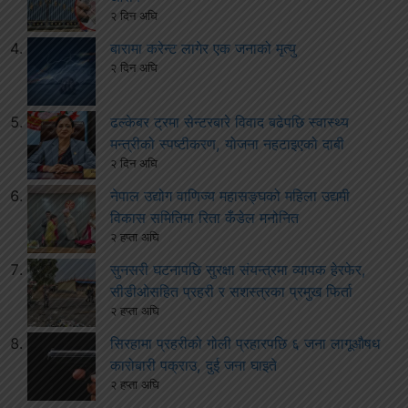
२ दिन अघि
बारामा करेन्ट लागेर एक जनाको मृत्यु
२ दिन अघि
ढल्केबर ट्रमा सेन्टरबारे विवाद बढेपछि स्वास्थ्य
मन्त्रीको स्पष्टीकरण, योजना नहटाइएको दाबी
२ दिन अघि
नेपाल उद्योग वाणिज्य महासङ्घको महिला उद्यमी
विकास समितिमा रिता कँडेल मनोनित
२ हप्ता अघि
सुनसरी घटनापछि सुरक्षा संयन्त्रमा व्यापक हेरफेर,
सीडीओसहित प्रहरी र सशस्त्रका प्रमुख फिर्ता
२ हप्ता अघि
सिरहामा प्रहरीको गोली प्रहारपछि ६ जना लागूऔषध
कारोबारी पक्राउ, दुई जना घाइते
२ हप्ता अघि