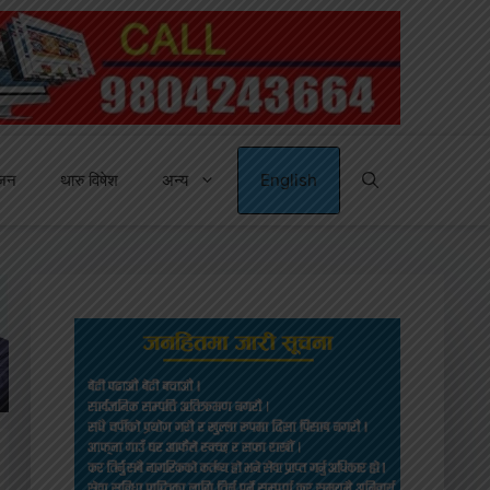
्जन
थारु विषेश
अन्य
English