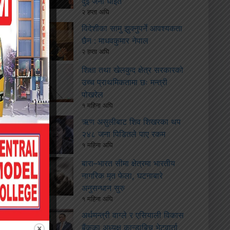
दुई जना घाइते
२ हप्ता अघि
विदेशीका सामु झुक्नुपर्ने आवश्यकता
छैन : माधवकुमार नेपाल
२ हप्ता अघि
शिक्षा तथा खेलकुद क्षेत्र सरकारको
उच्च प्राथमिकतामा छः मन्त्री
पोखरेल
१ महिना अघि
ऋण असुलीबाट शिव शिखरका थप
२४८ जना पिडितले पाए रकम
१ महिना अघि
बारा–भारत सीमा क्षेत्रमा भारतीय
नागरिक मृत फेला, घटनाबारे
अनुसन्धान सुरु
१ महिना अघि
अर्थमन्त्री वाग्ले र एसियाली विकास
बैंकका अध्यक्ष कान्डाबिच भेटवार्ता