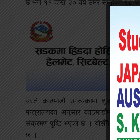
छ भने ११ देखि २० वर्ष उमेर समूहका ९८ ज
यस्तै काठमाडौं उपत्यकामा शुक्रबार 
मन्त्रालयका अनुसार काठमाडौंमा ५७०, 
संक्रमण पुष्टि भएको छ । योसँगै काठमाडौं 
छ ।