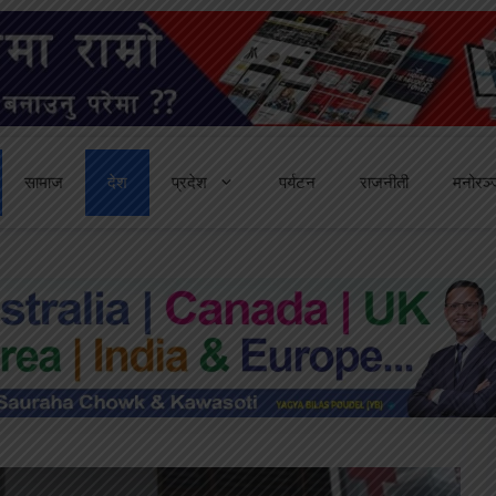
सामाज
देश
प्रदेश
पर्यटन
राजनीती
मनोरञ