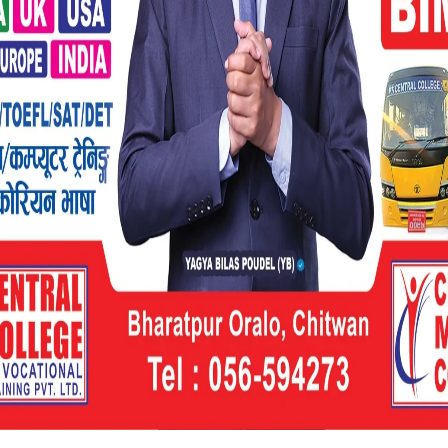
ा धेरै कास्कीमा १०२, मोरङमा ८५, चितवनमा ६२,
३८ जनामा कोरोना संक्रमण पुष्टि भएको छ ।यस्तै
, काभ्रेपलाञ्चोकमा २४, नवलपरासी पुर्वमा २१ र
न्त्रालयले जनाएको छ ।