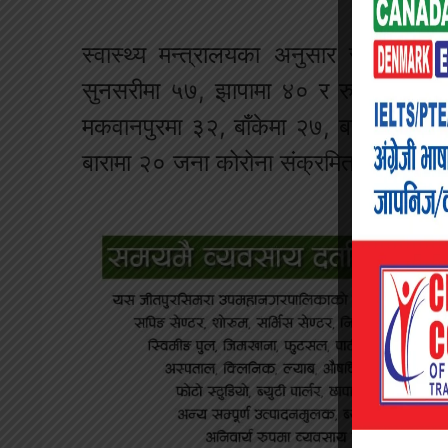
स्वास्थ्य मन्त्रालयका अनुसार सबैभन्द
सुनसरीमा ५७, झापामा ४० र रुपन्देहीमा 
मकवानपुरमा ३२, बाँकेमा २७, बागलुङमा २५
बारामा २० जना कोरोना संक्रमित थपिएको म