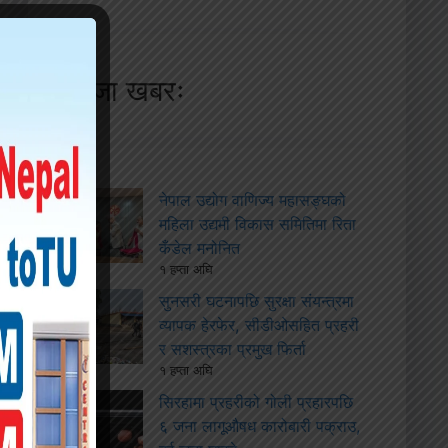
ताजा खबरः
नेपाल उद्योग वाणिज्य महासङ्घको
महिला उद्यमी विकास समितिमा रिता
कँडेल मनोनित
१ हप्ता अघि
सुनसरी घटनापछि सुरक्षा संयन्त्रमा
व्यापक हेरफेर, सीडीओसहित प्रहरी
र सशस्त्रका प्रमुख फिर्ता
१ हप्ता अघि
सिरहामा प्रहरीको गोली प्रहारपछि
६ जना लागूऔषध कारोबारी पक्राउ,