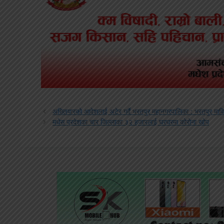
अख्तियारको आदेशलाई अटेर गर्दै भरतपुर महानगरपालिका : भरतपुर मा
मधेस प्रदेशका चार जिल्लाका ३२ हजारलाई घरघरमा कोरोना खोप