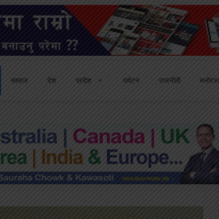
सामाज
देश
प्रदेश
पर्यटन
राजनीती
मनोरञ