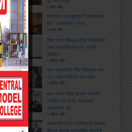
दुई जना घाइते
२ हप्ता अघि
विदेशीका सामु झुक्नुपर्ने आवश्यकता
छैन : माधवकुमार नेपाल
२ हप्ता अघि
शिक्षा तथा खेलकुद क्षेत्र सरकारको
उच्च प्राथमिकतामा छः मन्त्री
पोखरेल
१ महिना अघि
ऋण असुलीबाट शिव शिखरका थप
२४८ जना पिडितले पाए रकम
१ महिना अघि
बारा–भारत सीमा क्षेत्रमा भारतीय
नागरिक मृत फेला, घटनाबारे
अनुसन्धान सुरु
१ महिना अघि
अर्थमन्त्री वाग्ले र एसियाली विकास
बैंकका अध्यक्ष कान्डाबिच भेटवार्ता