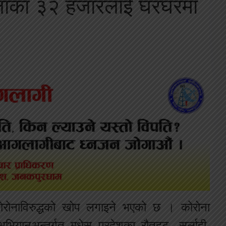
्लाका ३२ हजारलाई घरघरमा
ोरोनाविरुद्धको खोप लगाइने भएको छ । कोरोना
भियानअन्तर्गत मधेस प्रदेशका रौतहट, सर्लाही,