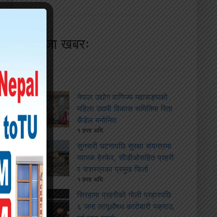
ताजा खबरः
नेपाल उद्योग वाणिज्य महासङ्घको
महिला उद्यमी विकास समितिमा रिता
कँडेल मनोनित
१ हप्ता अघि
सुनसरी घटनापछि सुरक्षा संयन्त्रमा
व्यापक हेरफेर, सीडीओसहित प्रहरी
र सशस्त्रका प्रमुख फिर्ता
१ हप्ता अघि
सिरहामा प्रहरीको गोली प्रहारपछि
६ जना लागूऔषध कारोबारी पक्राउ,