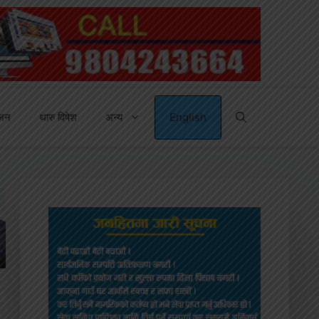
्जन
थारु विषेश
अन्य
English