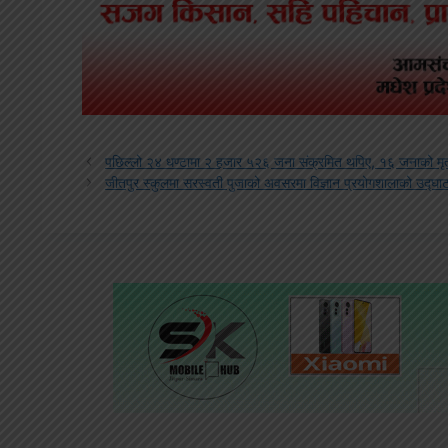
पछिल्लो २४ धण्टामा २ हजार ५२६ जना संक्रमित थपिए, १६ जनाको मृत्
जीतपुर स्कुलमा सरस्वती पुजाको अवसरमा विज्ञान प्रयोगशालाको उद्घा