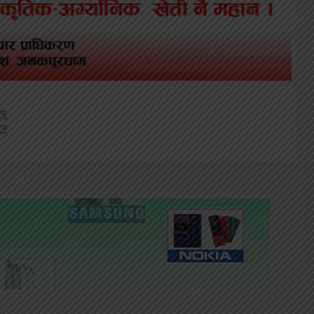
यु
टन