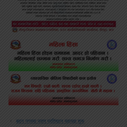
बदन नगरमा प्राण प्रतिष्ठान महायज्ञ शुरू