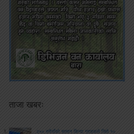
ताजा खबरः
२५० रुपैयाँको सामान किन्दा ग्राहकले जिते १०