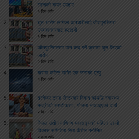
लाखको बम्पर उपहार
१ दिन अघि
घुस आरोप लागेका कर्मचारीलाई जीतपुरसिमरा
उपमहानगरबाट हटाइयो
१ दिन अघि
जीतपुरसिमरामा पान बन्द गर्ने क्रममा घुस लिएको
आरोप
२ दिन अघि
बारामा करेन्ट लागेर एक जनाको मृत्यु
२ दिन अघि
ढल्केबर ट्रमा सेन्टरबारे विवाद बढेपछि स्वास्थ्य
मन्त्रीको स्पष्टीकरण, योजना नहटाइएको दाबी
२ दिन अघि
नेपाल उद्योग वाणिज्य महासङ्घको महिला उद्यमी
विकास समितिमा रिता कँडेल मनोनित
२ हप्ता अघि