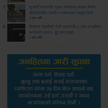
सुनसरी घटनापछि सुरक्षा संयन्त्रमा व्यापक हेरफेर,
सीडीओसहित प्रहरी र सशस्त्रका प्रमुख फिर्ता
२ हप्ता अघि
सिरहामा प्रहरीको गोली प्रहारपछि ६ जना लागूऔषध
कारोबारी पक्राउ, दुई जना घाइते
२ हप्ता अघि