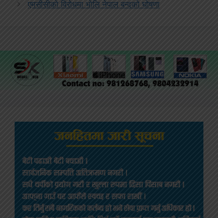
एमसीसीको विरोधमा भोलि नेपाल बन्दको घोषणा