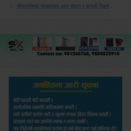
जीतपुरसिमरा गोल्डकपमा आज संकटा र बाग्मती भिड्ने