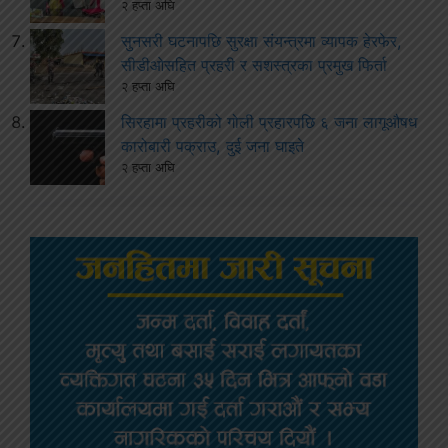
२ हप्ता अघि
सुनसरी घटनापछि सुरक्षा संयन्त्रमा व्यापक हेरफेर,
सीडीओसहित प्रहरी र सशस्त्रका प्रमुख फिर्ता
२ हप्ता अघि
सिरहामा प्रहरीको गोली प्रहारपछि ६ जना लागूऔषध
कारोबारी पक्राउ, दुई जना घाइते
२ हप्ता अघि