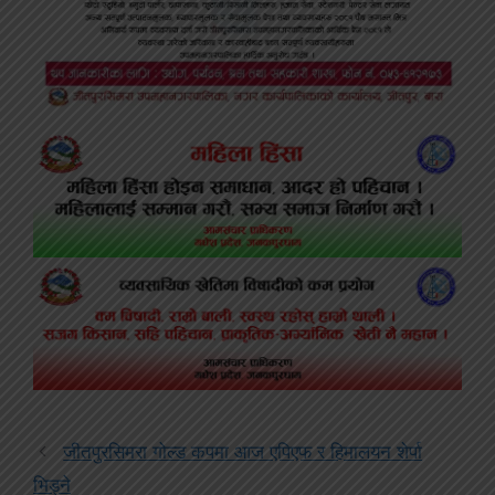
जीतपुरसिमरा गोल्ड कपमा आज एपिएफ र हिमालयन शेर्पा
भिड्ने