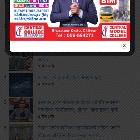
२५० रुपैयाँको सामान किन्दा ग्राहकले जिते १०
लाखको बम्पर उपहार
२ दिन अघि
घुस आरोप लागेका कर्मचारीलाई जीतपुरसिमरा
उपमहानगरबाट हटाइयो
२ दिन अघि
जीतपुरसिमरामा पान बन्द गर्ने क्रममा घुस लिएको
आरोप
३ दिन अघि
बारामा करेन्ट लागेर एक जनाको मृत्यु
३ दिन अघि
ढल्केबर ट्रमा सेन्टरबारे विवाद बढेपछि स्वास्थ्य
मन्त्रीको स्पष्टीकरण, योजना नहटाइएको दाबी
४ दिन अघि
नेपाल उद्योग वाणिज्य महासङ्घको महिला उद्यमी
विकास समितिमा रिता कँडेल मनोनित