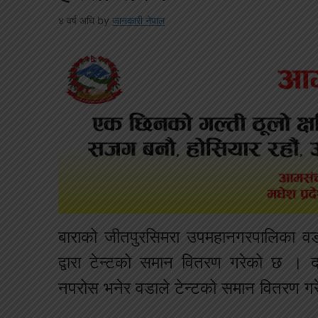
४ वर्ष अघि
by
जानकारी नेपाल
बाराक‍ो जीतपुरसिमरा उपमहानगरपालिका व
द्वारा टेन्टको समान वितरण गरेको छ । 
नपरोस भनेर वडाले टेन्टको समान वितरण गर