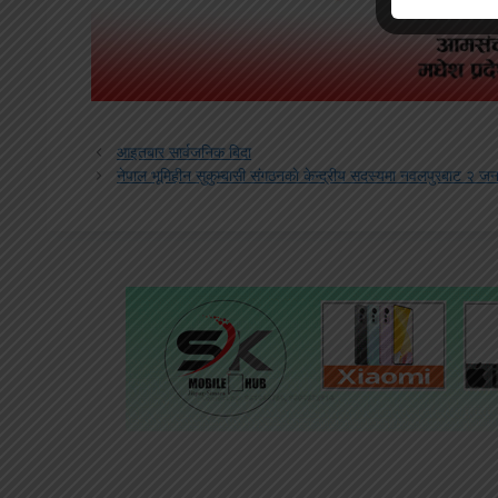
आइतबार सार्वजनिक बिदा
नेपाल भूमिहीन सुकुम्बासी संगठनकाे केन्द्रीय सदस्यमा नवलपुरबाट २ जन