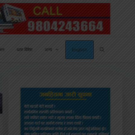
्जन
थारु विषेश
अन्य
English