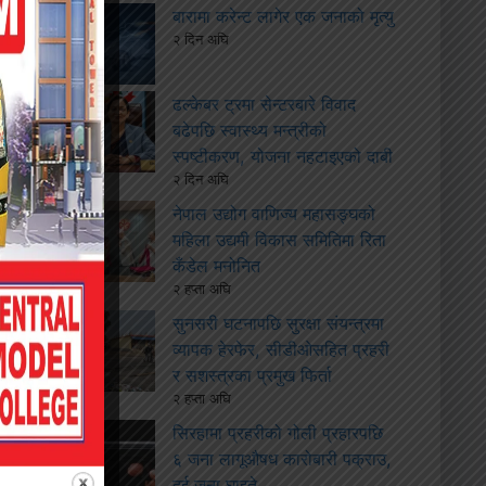
बारामा करेन्ट लागेर एक जनाको मृत्यु
२ दिन अघि
ढल्केबर ट्रमा सेन्टरबारे विवाद
बढेपछि स्वास्थ्य मन्त्रीको
स्पष्टीकरण, योजना नहटाइएको दाबी
२ दिन अघि
नेपाल उद्योग वाणिज्य महासङ्घको
महिला उद्यमी विकास समितिमा रिता
कँडेल मनोनित
२ हप्ता अघि
सुनसरी घटनापछि सुरक्षा संयन्त्रमा
व्यापक हेरफेर, सीडीओसहित प्रहरी
र सशस्त्रका प्रमुख फिर्ता
२ हप्ता अघि
सिरहामा प्रहरीको गोली प्रहारपछि
६ जना लागूऔषध कारोबारी पक्राउ,
दुई जना घाइते