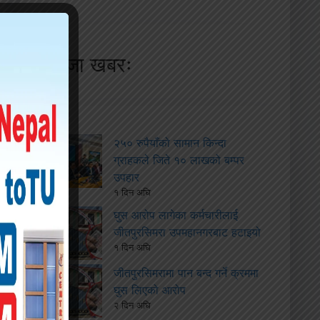
ताजा खबरः
२५० रुपैयाँको सामान किन्दा
ग्राहकले जिते १० लाखको बम्पर
उपहार
१ दिन अघि
घुस आरोप लागेका कर्मचारीलाई
जीतपुरसिमरा उपमहानगरबाट हटाइयो
१ दिन अघि
जीतपुरसिमरामा पान बन्द गर्ने क्रममा
घुस लिएको आरोप
२ दिन अघि