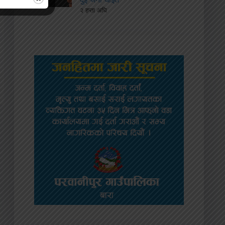
२ हप्ता अघि