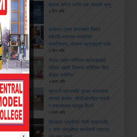
बारामा करेन्ट लागेर एक जनाको मृत्यु
३ दिन अघि
ढल्केबर ट्रमा सेन्टरबारे विवाद
बढेपछि स्वास्थ्य मन्त्रीको
स्पष्टीकरण, योजना नहटाइएको दाबी
३ दिन अघि
नेपाल उद्योग वाणिज्य महासङ्घको
महिला उद्यमी विकास समितिमा रिता
कँडेल मनोनित
२ हप्ता अघि
सुनसरी घटनापछि सुरक्षा संयन्त्रमा
व्यापक हेरफेर, सीडीओसहित प्रहरी
र सशस्त्रका प्रमुख फिर्ता
२ हप्ता अघि
सिरहामा प्रहरीको गोली प्रहारपछि
६ जना लागूऔषध कारोबारी पक्राउ,
दुई जना घाइते