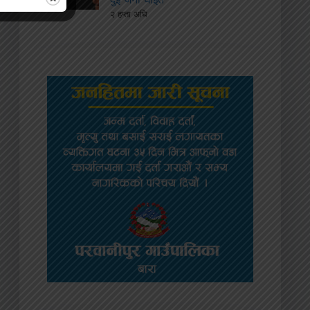
२ हप्ता अघि