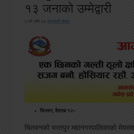
१३ जनाको उम्मेद्वारी
४ वर्ष अघि
by
जानकारी नेपाल
चितवन, वैशाख १२–
चितवनको भरतपुर महानगरपालिकाको मेयरमा २९