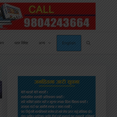
्जन
थारु विषेश
अन्य
English