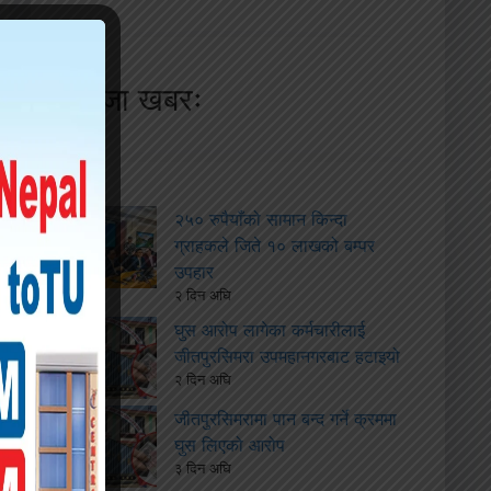
ताजा खबरः
२५० रुपैयाँको सामान किन्दा
ग्राहकले जिते १० लाखको बम्पर
उपहार
२ दिन अघि
घुस आरोप लागेका कर्मचारीलाई
जीतपुरसिमरा उपमहानगरबाट हटाइयो
२ दिन अघि
जीतपुरसिमरामा पान बन्द गर्ने क्रममा
घुस लिएको आरोप
३ दिन अघि