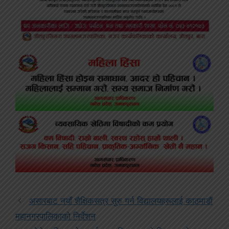
असारबाट नयाँ शैक्षिकसत्र सुरु गर्न विद्यालयहरूलाई काठमाडौं
महानगरपालिकाको निर्देशन