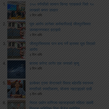
२५० रुपैयाँको सामान किन्दा ग्राहकले जिते १०
लाखको बम्पर उपहार
२ दिन अघि
घुस आरोप लागेका कर्मचारीलाई जीतपुरसिमरा
उपमहानगरबाट हटाइयो
२ दिन अघि
जीतपुरसिमरामा पान बन्द गर्ने क्रममा घुस लिएको
आरोप
३ दिन अघि
बारामा करेन्ट लागेर एक जनाको मृत्यु
३ दिन अघि
ढल्केबर ट्रमा सेन्टरबारे विवाद बढेपछि स्वास्थ्य
मन्त्रीको स्पष्टीकरण, योजना नहटाइएको दाबी
३ दिन अघि
नेपाल उद्योग वाणिज्य महासङ्घको महिला उद्यमी
विकास समितिमा रिता कँडेल मनोनित