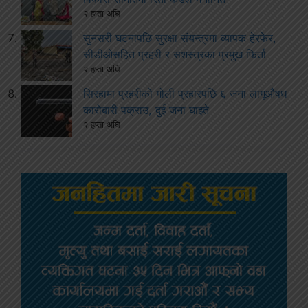
२ हप्ता अघि
सुनसरी घटनापछि सुरक्षा संयन्त्रमा व्यापक हेरफेर,
सीडीओसहित प्रहरी र सशस्त्रका प्रमुख फिर्ता
२ हप्ता अघि
सिरहामा प्रहरीको गोली प्रहारपछि ६ जना लागूऔषध
कारोबारी पक्राउ, दुई जना घाइते
२ हप्ता अघि