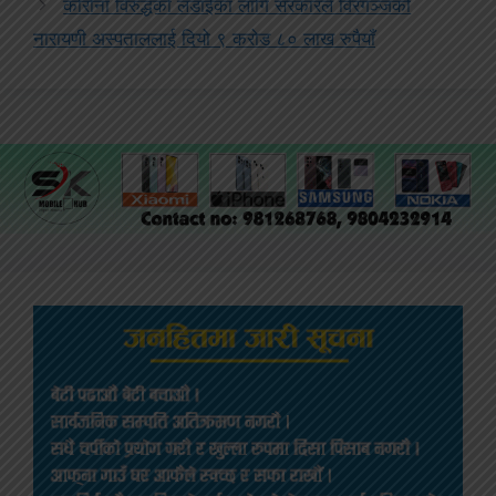
कोरोना विरुद्धको लडाईका लागि सरकारले विरगञ्जको
नारायणी अस्पताललाई दियो ९ करोड ८० लाख रुपैयाँ