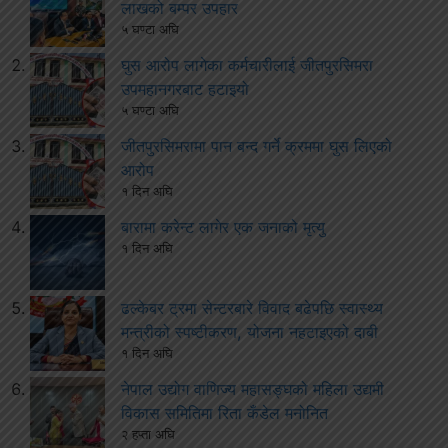
लाखको बम्पर उपहार
५ घण्टा अघि
घुस आरोप लागेका कर्मचारीलाई जीतपुरसिमरा
उपमहानगरबाट हटाइयो
५ घण्टा अघि
जीतपुरसिमरामा पान बन्द गर्ने क्रममा घुस लिएको
आरोप
१ दिन अघि
बारामा करेन्ट लागेर एक जनाको मृत्यु
१ दिन अघि
ढल्केबर ट्रमा सेन्टरबारे विवाद बढेपछि स्वास्थ्य
मन्त्रीको स्पष्टीकरण, योजना नहटाइएको दाबी
१ दिन अघि
नेपाल उद्योग वाणिज्य महासङ्घको महिला उद्यमी
विकास समितिमा रिता कँडेल मनोनित
२ हप्ता अघि