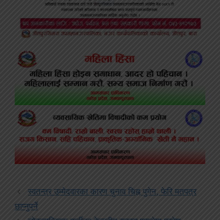
स्वतन्त्र उम्मेदवारका कारण चुनाव चिह्न पुगेन, फेरि मतपत्र
छाप्नुपर्ने