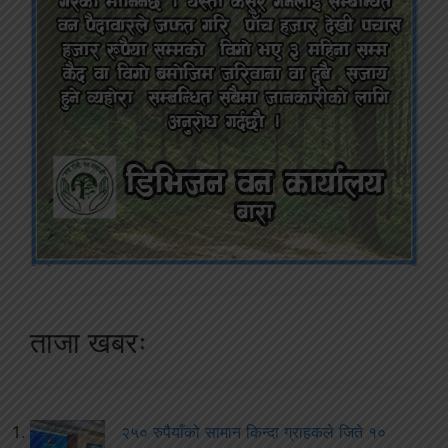
ताजा खबरः
२५० रुपैयाँको सामान किन्दा ग्राहकले जिते १०