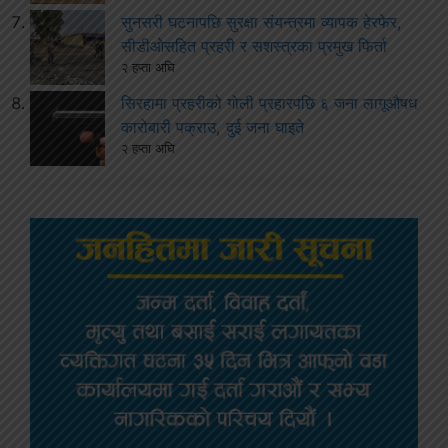
सुनसरी घटनापछि सुरक्षा संयन्त्रमा व्यापक हेरफेर,
सीडीओसहित प्रहरी र सशस्त्रका प्रमुख फिर्ता
२ हप्ता अघि
सिरहामा प्रहरीको गोली प्रहारपछि ६ जना लागूऔषध
कारोबारी पक्राउ, दुई जना घाइते
२ हप्ता अघि