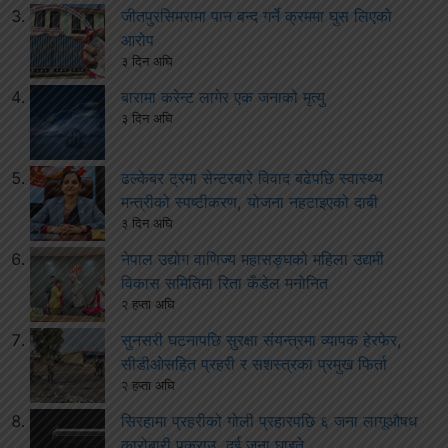
जीतपुरसिमरामा पान बन्द गर्ने क्रममा घुस लिएको
आरोप
३ दिन अघि
बारामा करेन्ट लागेर एक जनाको मृत्यु
३ दिन अघि
ढल्केबर ट्रमा सेन्टरबारे विवाद बढेपछि स्वास्थ्य
मन्त्रीको स्पष्टीकरण, योजना नहटाइएको दाबी
३ दिन अघि
नेपाल उद्योग वाणिज्य महासङ्घको महिला उद्यमी
विकास समितिमा रिता कँडेल मनोनित
२ हप्ता अघि
सुनसरी घटनापछि सुरक्षा संयन्त्रमा व्यापक हेरफेर,
सीडीओसहित प्रहरी र सशस्त्रका प्रमुख फिर्ता
२ हप्ता अघि
सिरहामा प्रहरीको गोली प्रहारपछि ६ जना लागूऔषध
कारोबारी पक्राउ, दुई जना घाइते