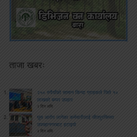
ताजा खबरः
२५० रुपैयाँको सामान किन्दा ग्राहकले जिते १०
लाखको बम्पर उपहार
२ दिन अघि
घुस आरोप लागेका कर्मचारीलाई जीतपुरसिमरा
उपमहानगरबाट हटाइयो
२ दिन अघि