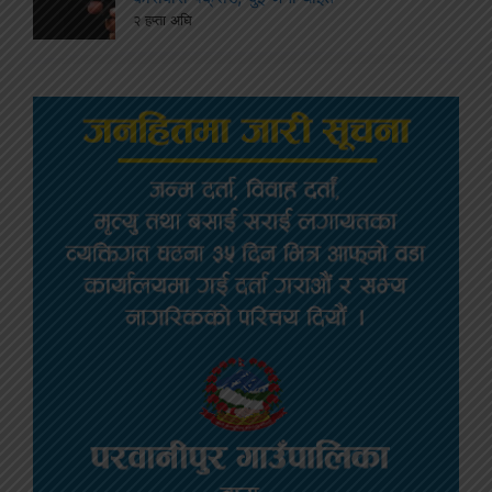
२ हप्ता अघि