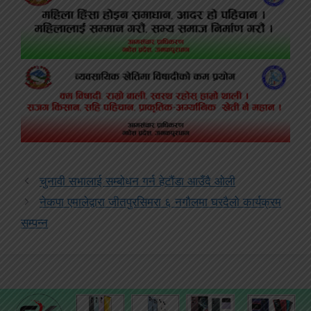
चुनावी सभालाई सम्बोधन गर्न हेटौंडा आउँदै ओली
नेकपा एमालेद्वारा जीतपुरसिमरा ६ नगौलमा घरदैलो कार्यक्रम
सम्पन्न