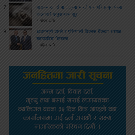
बारा–भारत सीमा क्षेत्रमा भारतीय नागरिक मृत फेला,
घटनाबारे अनुसन्धान सुरु
१ महिना अघि
अर्थमन्त्री वाग्ले र एसियाली विकास बैंकका अध्यक्ष
कान्डाबिच भेटवार्ता
१ महिना अघि