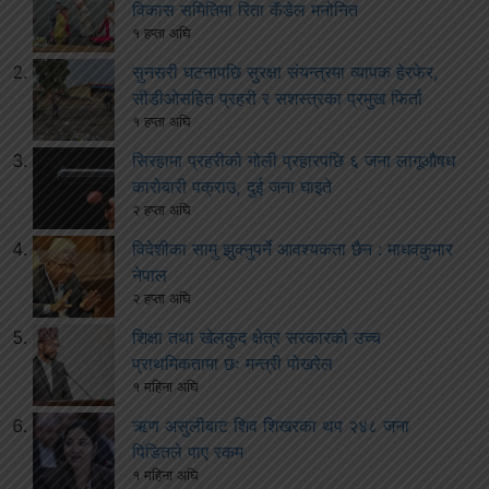
विकास समितिमा रिता कँडेल मनोनित
१ हप्ता अघि
सुनसरी घटनापछि सुरक्षा संयन्त्रमा व्यापक हेरफेर,
सीडीओसहित प्रहरी र सशस्त्रका प्रमुख फिर्ता
१ हप्ता अघि
सिरहामा प्रहरीको गोली प्रहारपछि ६ जना लागूऔषध
कारोबारी पक्राउ, दुई जना घाइते
२ हप्ता अघि
विदेशीका सामु झुक्नुपर्ने आवश्यकता छैन : माधवकुमार
नेपाल
२ हप्ता अघि
शिक्षा तथा खेलकुद क्षेत्र सरकारको उच्च
प्राथमिकतामा छः मन्त्री पोखरेल
१ महिना अघि
ऋण असुलीबाट शिव शिखरका थप २४८ जना
पिडितले पाए रकम
१ महिना अघि