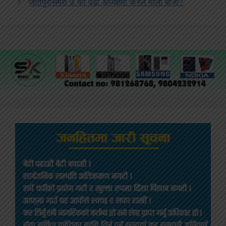
जीतपुरसिमरा ७ को वडा अध्यक्षमा कस्ले मार्ला बाजी?