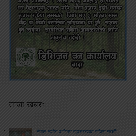
ताजा खबरः
नेपाल उद्योग वाणिज्य महासङ्घको महिला उद्यमी