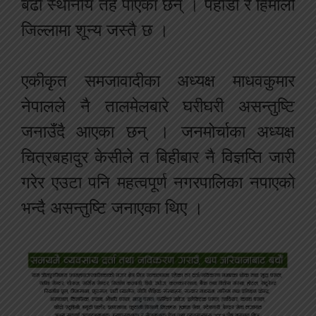
बढी स्थानीय तह पाएका छन् । पहाडी र हिमाली
जिल्लामा शून्य जस्तै छ ।
एकीकृत समजावादीका अध्यक्ष माधवकुमार
नेपालले नै तालमेलबारे घरीघरी असन्तुष्टि
जनाउँदै आएका छन् । जनमोर्चाका अध्यक्ष
चित्रबहादुर केसीले त बिहीबार नै विज्ञप्ति जारी
गरेर एउटा पनि महत्वपूर्ण नगरपालिका नपाएको
भन्दै असन्तुष्टि जनाएका थिए ।