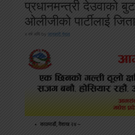
प्रधानमन्त्री देउवाको ब
ओलीजीको पार्टीलाई जिताएर
४ वर्ष अघि
by
जानकारी नेपाल
काठमाडौं, वैशाख २४ –