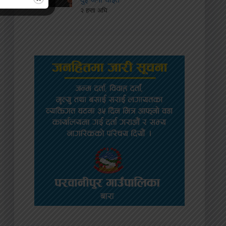
२ हप्ता अघि