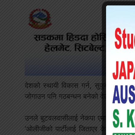
देशको स्थायी विकास गर्न, सुकुम्वासीहरूक
जोगाउन पनि गठबन्धन बनेको देउवाले प्रष्ट 
उनले बुटवलवासीलाई नेकपा एमालेका उम्मे
‘ओलीजीको पार्टीलाई जिताएर के गर्नुहुन्छ