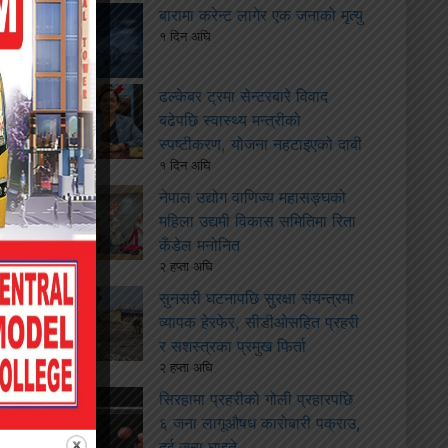
बारामा करेन्ट लागेर एक जनाको मृत्यु
१ दिन अघि
ढल्केबर ट्रमा सेन्टरबारे विवाद
बढेपछि स्वास्थ्य मन्त्रीको
स्पष्टीकरण, योजना नहटाइएको दाबी
१ दिन अघि
नेपाल उद्योग वाणिज्य महासङ्घको
महिला उद्यमी विकास समितिमा रिता
कँडेल मनोनित
२ हप्ता अघि
सुनसरी घटनापछि सुरक्षा संयन्त्रमा
व्यापक हेरफेर, सीडीओसहित प्रहरी
र सशस्त्रका प्रमुख फिर्ता
२ हप्ता अघि
सिरहामा प्रहरीको गोली प्रहारपछि
६ जना लागूऔषध कारोबारी पक्राउ,
दुई जना घाइते