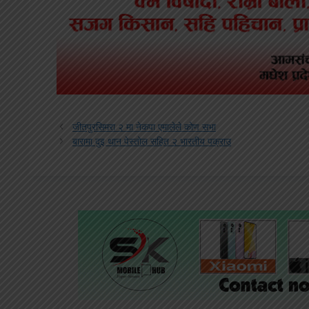
जीतपुरसिमरा २ मा नेकपा एमालेले कोण सभा
बारामा दुइ थान पेस्तोल सहित २ भारतीय पक्राउ