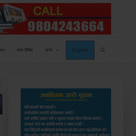
्जन
थारु विषेश
अन्य
English