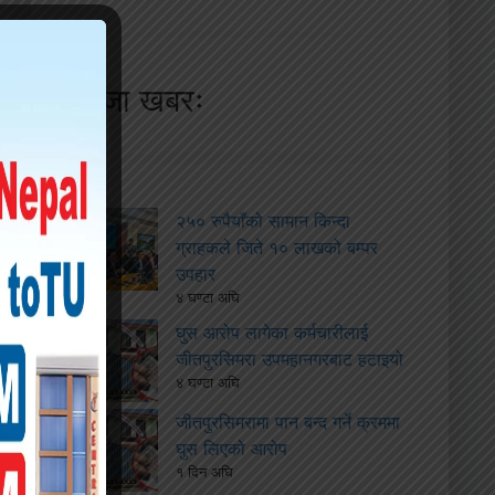
ताजा खबरः
२५० रुपैयाँको सामान किन्दा
ग्राहकले जिते १० लाखको बम्पर
उपहार
४ घण्टा अघि
घुस आरोप लागेका कर्मचारीलाई
जीतपुरसिमरा उपमहानगरबाट हटाइयो
४ घण्टा अघि
जीतपुरसिमरामा पान बन्द गर्ने क्रममा
घुस लिएको आरोप
१ दिन अघि