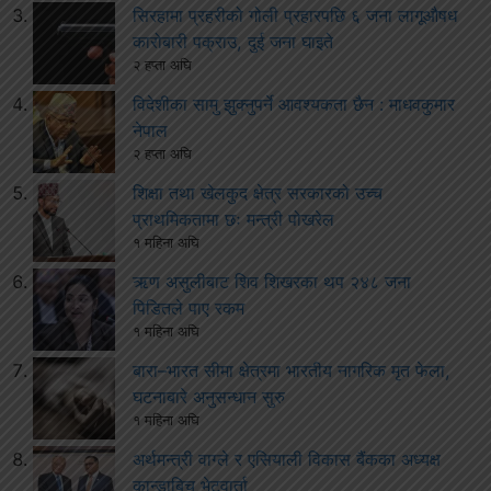
सिरहामा प्रहरीको गोली प्रहारपछि ६ जना लागूऔषध
कारोबारी पक्राउ, दुई जना घाइते
२ हप्ता अघि
विदेशीका सामु झुक्नुपर्ने आवश्यकता छैन : माधवकुमार
नेपाल
२ हप्ता अघि
शिक्षा तथा खेलकुद क्षेत्र सरकारको उच्च
प्राथमिकतामा छः मन्त्री पोखरेल
१ महिना अघि
ऋण असुलीबाट शिव शिखरका थप २४८ जना
पिडितले पाए रकम
१ महिना अघि
बारा–भारत सीमा क्षेत्रमा भारतीय नागरिक मृत फेला,
घटनाबारे अनुसन्धान सुरु
१ महिना अघि
अर्थमन्त्री वाग्ले र एसियाली विकास बैंकका अध्यक्ष
कान्डाबिच भेटवार्ता