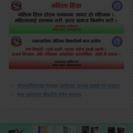
जीतपुरसिमराका मेयरका उम्मेदवार सन्जय साहले गरे मतदान
मेयर उम्मेदवार चौधरीले गरिन् मतदान