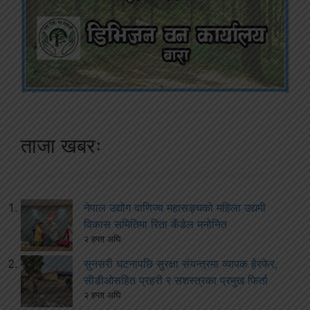
ताजा खबरः
नेपाल उद्योग वाणिज्य महासङ्घको महिला उद्यमी
विकास समितिमा रिता कँडेल मनोनित
२ हप्ता अघि
सुनसरी घटनापछि सुरक्षा संयन्त्रमा व्यापक हेरफेर,
सीडीओसहित प्रहरी र सशस्त्रका प्रमुख फिर्ता
२ हप्ता अघि