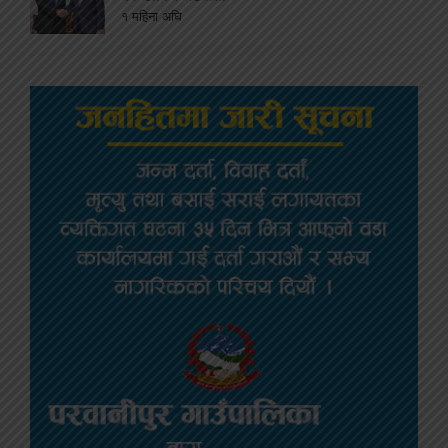
१ महिना अघि