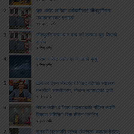
घुस आरोप लागेका कर्मचारीलाई जीतपुरसिमरा
उपमहानगरबाट हटाइयो
११ घण्टा अघि
जीतपुरसिमरामा पान बन्द गर्ने क्रममा घुस लिएको
आरोप
१ दिन अघि
बारामा करेन्ट लागेर एक जनाको मृत्यु
१ दिन अघि
ढल्केबर ट्रमा सेन्टरबारे विवाद बढेपछि स्वास्थ्य
मन्त्रीको स्पष्टीकरण, योजना नहटाइएको दाबी
१ दिन अघि
नेपाल उद्योग वाणिज्य महासङ्घको महिला उद्यमी
विकास समितिमा रिता कँडेल मनोनित
२ हप्ता अघि
सुनसरी घटनापछि सुरक्षा संयन्त्रमा व्यापक हेरफेर,