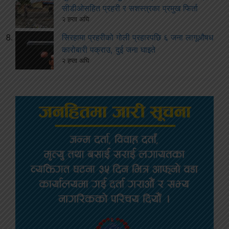
सीडीओसहित प्रहरी र सशस्त्रका प्रमुख फिर्ता
२ हप्ता अघि
सिरहामा प्रहरीको गोली प्रहारपछि ६ जना लागूऔषध
कारोबारी पक्राउ, दुई जना घाइते
२ हप्ता अघि