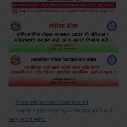
मेयरका उम्मेदवार राजन पौडेलले गरे मतदान
दोलखाको मतदान केन्द्रमा दुई पक्षबीच झडप भएपछि हवाई
फायर, मतदान स्थगित