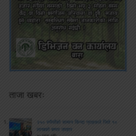
ताजा खबरः
२५० रुपैयाँको सामान किन्दा ग्राहकले जिते १०
लाखको बम्पर उपहार
१० घण्टा अघि