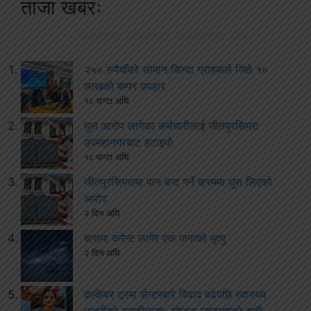
ताजा खबरः
२५० रुपैयाँको सामान किन्दा ग्राहकले जिते १०
लाखको बम्पर उपहार
१८ घण्टा अघि
घुस आरोप लागेका कर्मचारीलाई जीतपुरसिमरा
उपमहानगरबाट हटाइयो
१८ घण्टा अघि
जीतपुरसिमरामा पान बन्द गर्ने क्रममा घुस लिएको
आरोप
२ दिन अघि
बारामा करेन्ट लागेर एक जनाको मृत्यु
२ दिन अघि
ढल्केबर ट्रमा सेन्टरबारे विवाद बढेपछि स्वास्थ्य