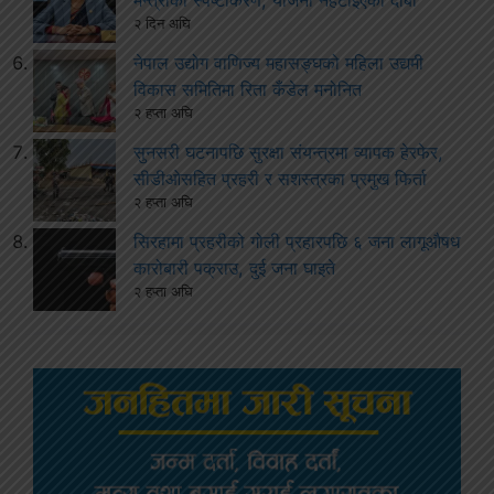
मन्त्रीको स्पष्टीकरण, योजना नहटाइएको दाबी
२ दिन अघि
नेपाल उद्योग वाणिज्य महासङ्घको महिला उद्यमी
विकास समितिमा रिता कँडेल मनोनित
२ हप्ता अघि
सुनसरी घटनापछि सुरक्षा संयन्त्रमा व्यापक हेरफेर,
सीडीओसहित प्रहरी र सशस्त्रका प्रमुख फिर्ता
२ हप्ता अघि
सिरहामा प्रहरीको गोली प्रहारपछि ६ जना लागूऔषध
कारोबारी पक्राउ, दुई जना घाइते
२ हप्ता अघि