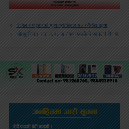
डिजेल र पेट्रोलको मूल्य प्रतिलिटर १० रुपैयाँले बढ्यो
जीतपुरसिमरा: वडा नं.२३ मा नेकपा एमालेको प्यानलनै विजयी