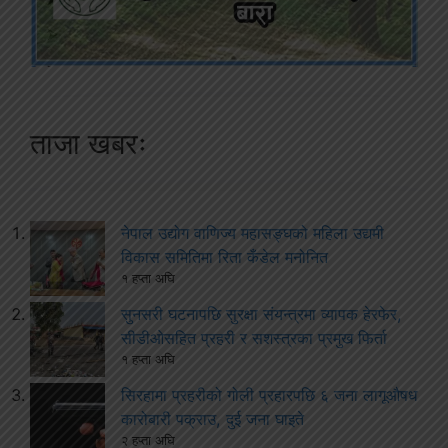
ताजा खबरः
नेपाल उद्योग वाणिज्य महासङ्घको महिला उद्यमी
विकास समितिमा रिता कँडेल मनोनित
१ हप्ता अघि
सुनसरी घटनापछि सुरक्षा संयन्त्रमा व्यापक हेरफेर,
सीडीओसहित प्रहरी र सशस्त्रका प्रमुख फिर्ता
१ हप्ता अघि
सिरहामा प्रहरीको गोली प्रहारपछि ६ जना लागूऔषध
कारोबारी पक्राउ, दुई जना घाइते
२ हप्ता अघि