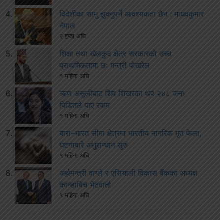
विदेशीका सामु झुक्नुपर्ने आवश्यकता छैन : माधवकुमार
नेपाल
२ हप्ता अघि
शिक्षा तथा खेलकुद क्षेत्र सरकारको उच्च
प्राथमिकतामा छः मन्त्री पोखरेल
१ महिना अघि
ऋण असुलीबाट शिव शिखरका थप २४८ जना
पिडितले पाए रकम
१ महिना अघि
बारा–भारत सीमा क्षेत्रमा भारतीय नागरिक मृत फेला,
घटनाबारे अनुसन्धान सुरु
१ महिना अघि
अर्थमन्त्री वाग्ले र एसियाली विकास बैंकका अध्यक्ष
कान्डाबिच भेटवार्ता
१ महिना अघि