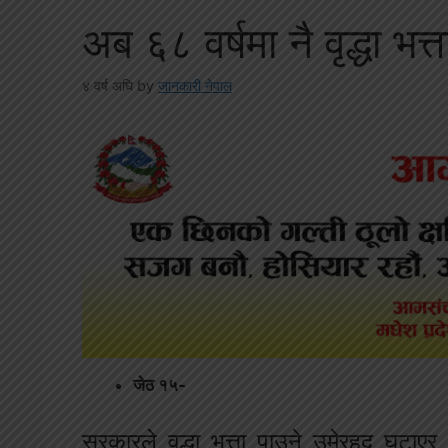
अब ६८ वर्षमा नै वृद्धा भत
४ वर्ष अघि
by
जानकारी नेपाल
जेठ १५-
सरकारले वृद्धा भत्ता पाउने उमेरहद घटाएर 