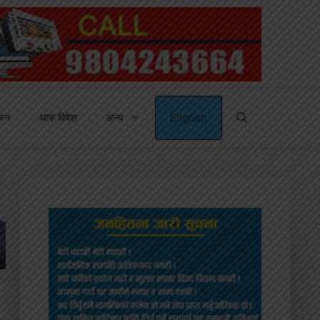
्जन
थारु विषेश
अन्य
English