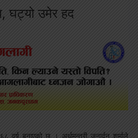
्ता, घट्यो उमेर हद
६८ वर्ष बनाएको छ । अर्थमन्त्री जनार्दन शर्माले