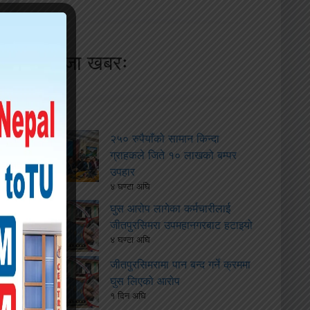
ताजा खबरः
२५० रुपैयाँको सामान किन्दा
ग्राहकले जिते १० लाखको बम्पर
उपहार
४ घण्टा अघि
घुस आरोप लागेका कर्मचारीलाई
जीतपुरसिमरा उपमहानगरबाट हटाइयो
४ घण्टा अघि
जीतपुरसिमरामा पान बन्द गर्ने क्रममा
घुस लिएको आरोप
१ दिन अघि