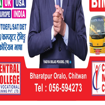
यो बजेट
ने