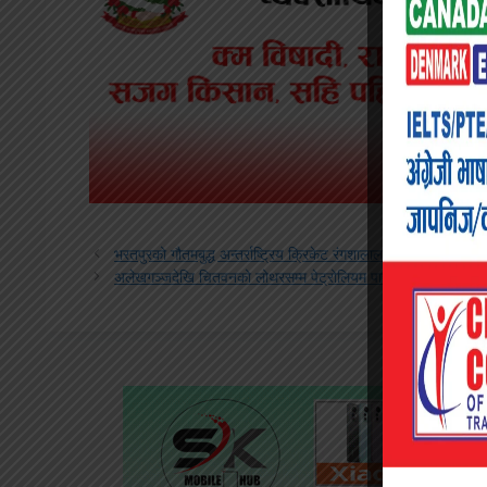
भरतपुरको गौतमबुद्ध अन्तर्राष्ट्रिय क्रिकेट रंगशालालाई सरकारले छुट्या
अलेखगञ्जदेखि चितवनको लोथरसम्म पेट्रोलियम पाइप लाइन निर्माण गरि