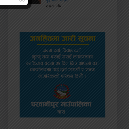
२ हप्ता अघि