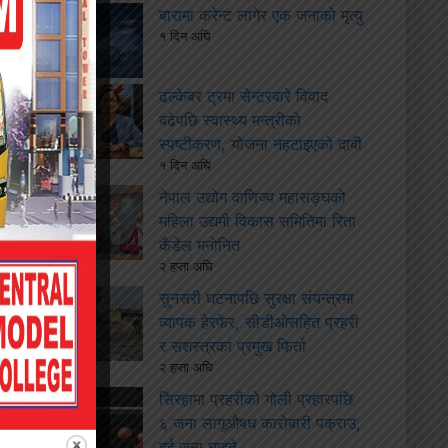
बारामा करेन्ट लागेर एक जनाको मृत्यु
१ दिन अघि
ढल्केबर ट्रमा सेन्टरबारे विवाद
बढेपछि स्वास्थ्य मन्त्रीको
स्पष्टीकरण, योजना नहटाइएको दाबी
१ दिन अघि
नेपाल उद्योग वाणिज्य महासङ्घको
महिला उद्यमी विकास समितिमा रिता
कँडेल मनोनित
२ हप्ता अघि
सुनसरी घटनापछि सुरक्षा संयन्त्रमा
व्यापक हेरफेर, सीडीओसहित प्रहरी
र सशस्त्रका प्रमुख फिर्ता
२ हप्ता अघि
सिरहामा प्रहरीको गोली प्रहारपछि
६ जना लागूऔषध कारोबारी पक्राउ,
दुई जना घाइते