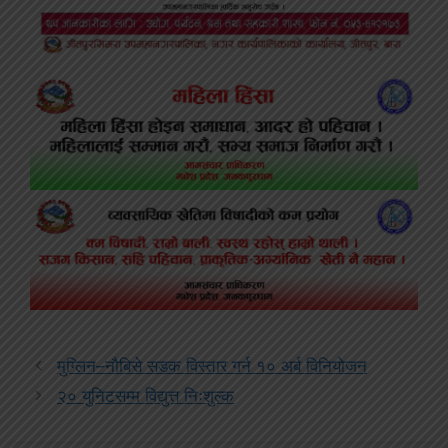
मुग्लिन–नौबिसे सडक विस्तार गर्न १० अर्ब विनियोजन
२० युनिटसम्म विद्युत्त निःशुल्क