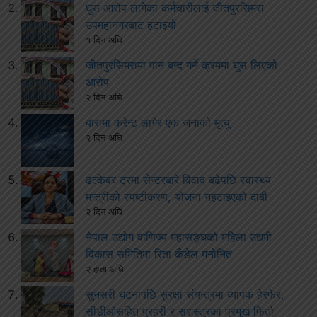
घुस आरोप लागेका कर्मचारीलाई जीतपुरसिमरा
उपमहानगरबाट हटाइयो
१ दिन अघि
जीतपुरसिमरामा पान बन्द गर्ने क्रममा घुस लिएको
आरोप
२ दिन अघि
बारामा करेन्ट लागेर एक जनाको मृत्यु
२ दिन अघि
ढल्केबर ट्रमा सेन्टरबारे विवाद बढेपछि स्वास्थ्य
मन्त्रीको स्पष्टीकरण, योजना नहटाइएको दाबी
२ दिन अघि
नेपाल उद्योग वाणिज्य महासङ्घको महिला उद्यमी
विकास समितिमा रिता कँडेल मनोनित
२ हप्ता अघि
सुनसरी घटनापछि सुरक्षा संयन्त्रमा व्यापक हेरफेर,
सीडीओसहित प्रहरी र सशस्त्रका प्रमुख फिर्ता