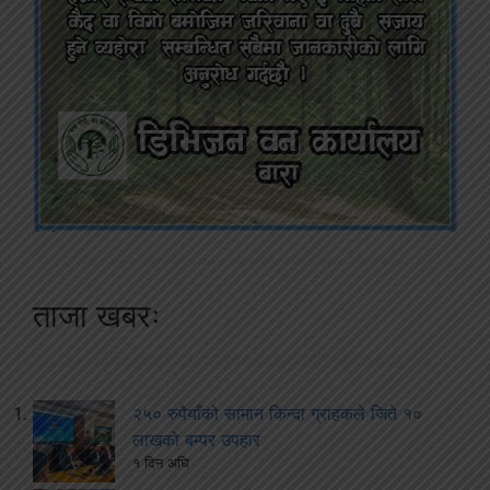
ताजा खबरः
२५० रुपैयाँको सामान किन्दा ग्राहकले जिते १०
लाखको बम्पर उपहार
१ दिन अघि