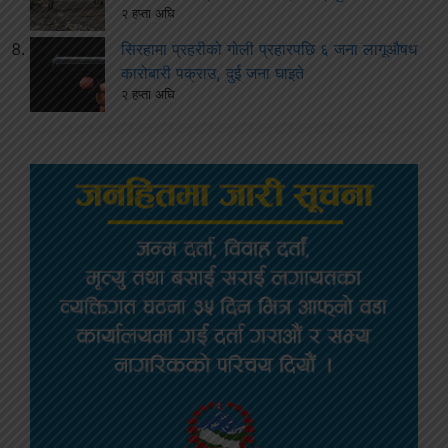
२ हप्ता अघि
सिरहामा प्रहरीको गोली प्रहारपछि ६ जना लागूऔषध
कारोबारी पक्राउ, दुई जना घाइते
२ हप्ता अघि