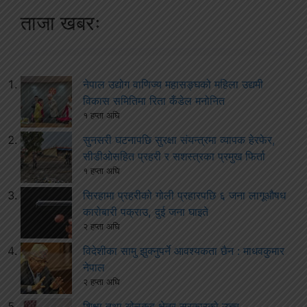
ताजा खबरः
नेपाल उद्योग वाणिज्य महासङ्घको महिला उद्यमी
विकास समितिमा रिता कँडेल मनोनित
१ हप्ता अघि
सुनसरी घटनापछि सुरक्षा संयन्त्रमा व्यापक हेरफेर,
सीडीओसहित प्रहरी र सशस्त्रका प्रमुख फिर्ता
१ हप्ता अघि
सिरहामा प्रहरीको गोली प्रहारपछि ६ जना लागूऔषध
कारोबारी पक्राउ, दुई जना घाइते
२ हप्ता अघि
विदेशीका सामु झुक्नुपर्ने आवश्यकता छैन : माधवकुमार
नेपाल
२ हप्ता अघि
शिक्षा तथा खेलकुद क्षेत्र सरकारको उच्च