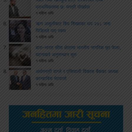
प्राथमिकतामा छः मन्त्री पोखरेल
१ महिना अघि
ऋण असुलीबाट शिव शिखरका थप २४८ जना
पिडितले पाए रकम
१ महिना अघि
बारा–भारत सीमा क्षेत्रमा भारतीय नागरिक मृत फेला,
घटनाबारे अनुसन्धान सुरु
१ महिना अघि
अर्थमन्त्री वाग्ले र एसियाली विकास बैंकका अध्यक्ष
कान्डाबिच भेटवार्ता
१ महिना अघि