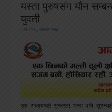
यस्ता पुरुषसंग यौन सम्ब
युवती
५ वर्ष अघि
by
जानकारी नेपाल
एक अध्ययनले सुन्दरता भन्दा पनि सुगन्धल