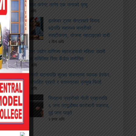
बारामा करेन्ट लागेर एक जनाको मृत्यु
२ दिन अघि
ढल्केबर ट्रमा सेन्टरबारे विवाद
बढेपछि स्वास्थ्य मन्त्रीको
स्पष्टीकरण, योजना नहटाइएको दाबी
२ दिन अघि
नेपाल उद्योग वाणिज्य महासङ्घको महिला उद्यमी
विकास समितिमा रिता कँडेल मनोनित
२ हप्ता अघि
सुनसरी घटनापछि सुरक्षा संयन्त्रमा व्यापक हेरफेर,
सीडीओसहित प्रहरी र सशस्त्रका प्रमुख फिर्ता
२ हप्ता अघि
सिरहामा प्रहरीको गोली प्रहारपछि
६ जना लागूऔषध कारोबारी पक्राउ,
दुई जना घाइते
२ हप्ता अघि