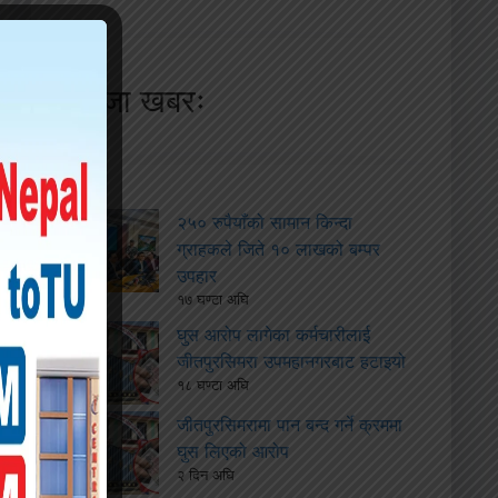
ताजा खबरः
२५० रुपैयाँको सामान किन्दा
ग्राहकले जिते १० लाखको बम्पर
उपहार
१७ घण्टा अघि
घुस आरोप लागेका कर्मचारीलाई
जीतपुरसिमरा उपमहानगरबाट हटाइयो
१८ घण्टा अघि
जीतपुरसिमरामा पान बन्द गर्ने क्रममा
घुस लिएको आरोप
२ दिन अघि