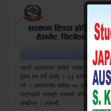
यद्यपी अध्ययनमा सामेल भएका ५३ प्रतिश
पुरुष मन पर्ने बताए । ६३ प्रतिशत पुरुषहरु
गरे । अध्ययनमा सामेल ५० प्रतिशत महिलाल
पार्टनरको नराम्रो गन्धको पनि भूमिका ह
सक्दैनन् । एजेन्सी