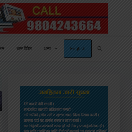
्जन
थारु विषेश
अन्य
English