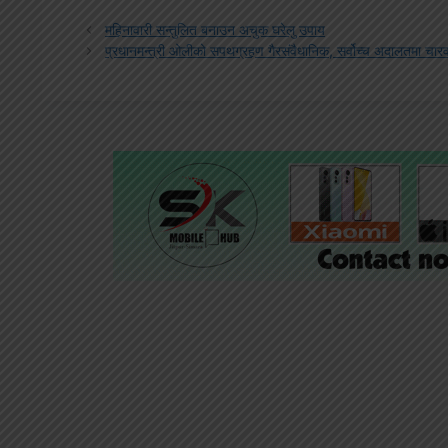
महिनावारी सन्तुलित बनाउन अचुक घरेलु उपाय
प्रधानमन्त्री ओलीको सपथग्रहण गैरसंवैधानिक, सर्वोच्च अदालतमा चारवट