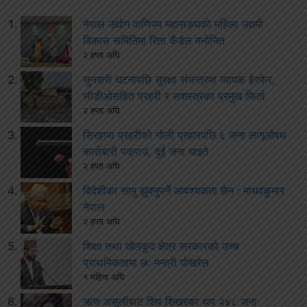
नेपाल उद्योग वाणिज्य महासङ्घको महिला उद्यमी
विकास समितिमा रिता कँडेल मनोनित
२ हप्ता अघि
सुनसरी घटनापछि सुरक्षा संयन्त्रमा व्यापक हेरफेर,
सीडीओसहित प्रहरी र सशस्त्रका प्रमुख फिर्ता
२ हप्ता अघि
सिरहामा प्रहरीको गोली प्रहारपछि ६ जना लागूऔषध
कारोबारी पक्राउ, दुई जना घाइते
२ हप्ता अघि
विदेशीका सामु झुक्नुपर्ने आवश्यकता छैन : माधवकुमार
नेपाल
२ हप्ता अघि
शिक्षा तथा खेलकुद क्षेत्र सरकारको उच्च
प्राथमिकतामा छः मन्त्री पोखरेल
१ महिना अघि
ऋण असुलीबाट शिव शिखरका थप २४८ जना