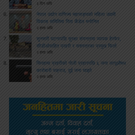
३ दिन अघि
नेपाल उद्योग वाणिज्य महासङ्घको महिला उद्यमी
विकास समितिमा रिता कँडेल मनोनित
२ हप्ता अघि
सुनसरी घटनापछि सुरक्षा संयन्त्रमा व्यापक हेरफेर,
सीडीओसहित प्रहरी र सशस्त्रका प्रमुख फिर्ता
२ हप्ता अघि
सिरहामा प्रहरीको गोली प्रहारपछि ६ जना लागूऔषध
कारोबारी पक्राउ, दुई जना घाइते
२ हप्ता अघि