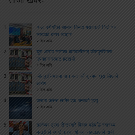
ताजा खबरः
२५० रुपैयाँको सामान किन्दा ग्राहकले जिते १०
लाखको बम्पर उपहार
२ दिन अघि
घुस आरोप लागेका कर्मचारीलाई जीतपुरसिमरा
उपमहानगरबाट हटाइयो
२ दिन अघि
जीतपुरसिमरामा पान बन्द गर्ने क्रममा घुस लिएको
आरोप
२ दिन अघि
बारामा करेन्ट लागेर एक जनाको मृत्यु
२ दिन अघि
ढल्केबर ट्रमा सेन्टरबारे विवाद बढेपछि स्वास्थ्य
मन्त्रीको स्पष्टीकरण, योजना नहटाइएको दाबी