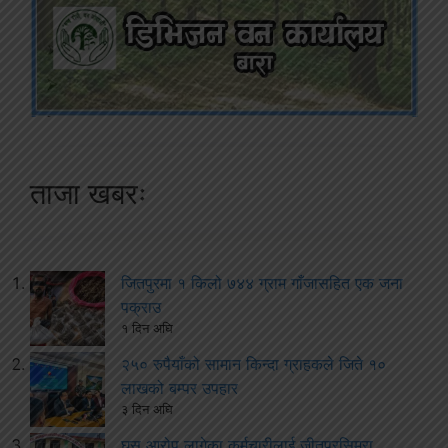
ताजा खबरः
जितपुरमा १ किलो ७४४ ग्राम गाँजासहित एक जना
पक्राउ
१ दिन अघि
२५० रुपैयाँको सामान किन्दा ग्राहकले जिते १०
लाखको बम्पर उपहार
३ दिन अघि
घुस आरोप लागेका कर्मचारीलाई जीतपुरसिमरा