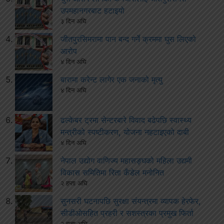
उपमहानगरबाट हटाइयो
३ दिन अघि
जीतपुरसिमरामा पान बन्द गर्ने क्रममा घुस लिएको
आरोप
४ दिन अघि
बारामा करेन्ट लागेर एक जनाको मृत्यु
४ दिन अघि
ढल्केबर ट्रमा सेन्टरबारे विवाद बढेपछि स्वास्थ्य
मन्त्रीको स्पष्टीकरण, योजना नहटाइएको दाबी
४ दिन अघि
नेपाल उद्योग वाणिज्य महासङ्घको महिला उद्यमी
विकास समितिमा रिता कँडेल मनोनित
२ हप्ता अघि
सुनसरी घटनापछि सुरक्षा संयन्त्रमा व्यापक हेरफेर,
सीडीओसहित प्रहरी र सशस्त्रका प्रमुख फिर्ता
२ हप्ता अघि