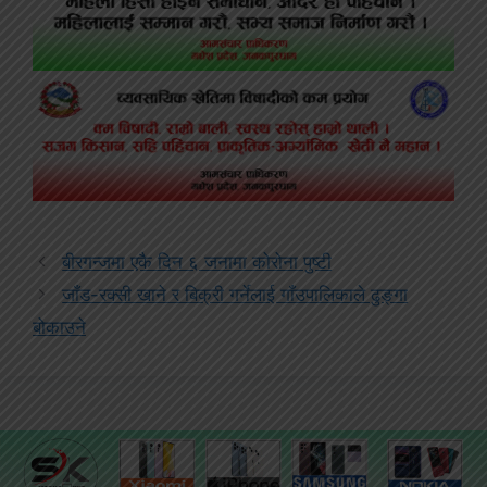
बीरगन्जमा एकै दिन ६ जनामा कोरोना पुष्टी
जाँड-रक्सी खाने र बिक्री गर्नेलाई गाँउपालिकाले ढुङ्गा
बोकाउने