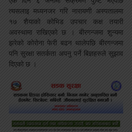
एकै दिन ६ जनामा संक्रमण पुष्टि भएपछि
त्यसलाइ मध्यनजर गरि नारायणी अस्पतालमा
१७ शैयाको कोभिड उपचार कक्ष तयारी
अवस्थामा राखिएको छ । बीरगन्जमा शुन्यमा
झरेको कोरोना फेरी बढन थालेपछि बीरगन्जमा
पनि सुरक्षा सतर्कता अपनु पर्ने बिज्ञहरुले सुझाव
दिएको छ ।