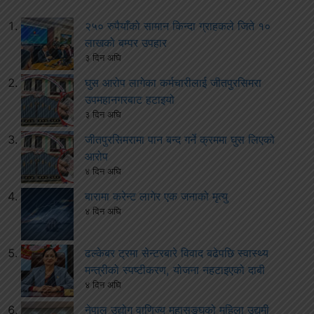
२५० रुपैयाँको सामान किन्दा ग्राहकले जिते १०
लाखको बम्पर उपहार
३ दिन अघि
घुस आरोप लागेका कर्मचारीलाई जीतपुरसिमरा
उपमहानगरबाट हटाइयो
३ दिन अघि
जीतपुरसिमरामा पान बन्द गर्ने क्रममा घुस लिएको
आरोप
४ दिन अघि
बारामा करेन्ट लागेर एक जनाको मृत्यु
४ दिन अघि
ढल्केबर ट्रमा सेन्टरबारे विवाद बढेपछि स्वास्थ्य
मन्त्रीको स्पष्टीकरण, योजना नहटाइएको दाबी
४ दिन अघि
नेपाल उद्योग वाणिज्य महासङ्घको महिला उद्यमी