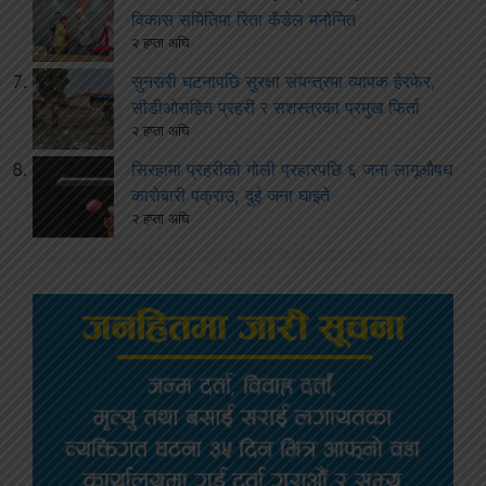
विकास समितिमा रिता कँडेल मनोनित
२ हप्ता अघि
सुनसरी घटनापछि सुरक्षा संयन्त्रमा व्यापक हेरफेर,
सीडीओसहित प्रहरी र सशस्त्रका प्रमुख फिर्ता
२ हप्ता अघि
सिरहामा प्रहरीको गोली प्रहारपछि ६ जना लागूऔषध
कारोबारी पक्राउ, दुई जना घाइते
२ हप्ता अघि