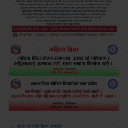
“वाद” मा हामी किन अल्झनु