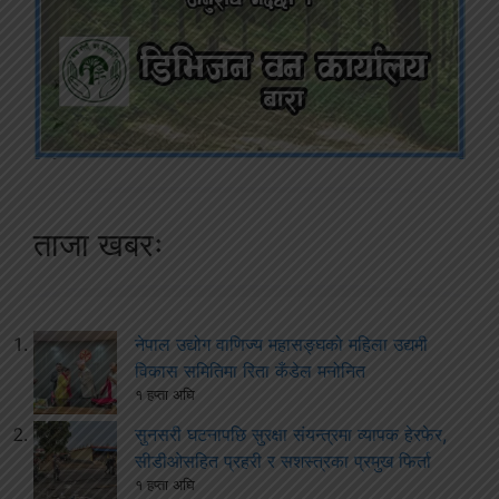
ताजा खबरः
नेपाल उद्योग वाणिज्य महासङ्घको महिला उद्यमी
विकास समितिमा रिता कँडेल मनोनित
१ हप्ता अघि
सुनसरी घटनापछि सुरक्षा संयन्त्रमा व्यापक हेरफेर,
सीडीओसहित प्रहरी र सशस्त्रका प्रमुख फिर्ता
१ हप्ता अघि