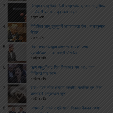
सिरहामा प्रहरीको गोली प्रहारपछि ६ जना लागूऔषध
कारोबारी पक्राउ, दुई जना घाइते
२ हप्ता अघि
विदेशीका सामु झुक्नुपर्ने आवश्यकता छैन : माधवकुमार
नेपाल
२ हप्ता अघि
शिक्षा तथा खेलकुद क्षेत्र सरकारको उच्च
प्राथमिकतामा छः मन्त्री पोखरेल
१ महिना अघि
ऋण असुलीबाट शिव शिखरका थप २४८ जना
पिडितले पाए रकम
१ महिना अघि
बारा–भारत सीमा क्षेत्रमा भारतीय नागरिक मृत फेला,
घटनाबारे अनुसन्धान सुरु
१ महिना अघि
अर्थमन्त्री वाग्ले र एसियाली विकास बैंकका अध्यक्ष