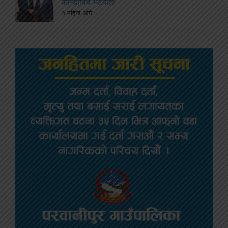
कान्डाबिच भेटवार्ता
१ महिना अघि