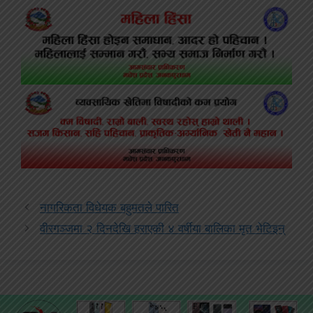
नागरिकता विधेयक बहुमतले पारित
वीरगञ्जमा २ दिनदेखि हराएकी ४ वर्षीया बालिका मृत भेटिइन्