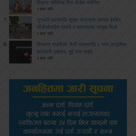
विकास समितिमा रिता कँडेल मनोनित
२ हप्ता अघि
सुनसरी घटनापछि सुरक्षा संयन्त्रमा व्यापक हेरफेर,
सीडीओसहित प्रहरी र सशस्त्रका प्रमुख फिर्ता
२ हप्ता अघि
सिरहामा प्रहरीको गोली प्रहारपछि ६ जना लागूऔषध
कारोबारी पक्राउ, दुई जना घाइते
२ हप्ता अघि