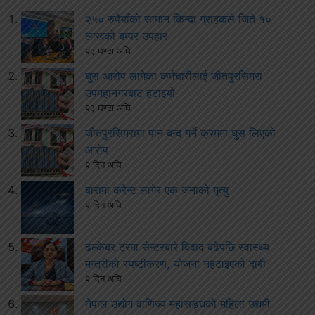
२५० रुपैयाँको सामान किन्दा ग्राहकले जिते १०
लाखको बम्पर उपहार
२३ घण्टा अघि
घुस आरोप लागेका कर्मचारीलाई जीतपुरसिमरा
उपमहानगरबाट हटाइयो
२३ घण्टा अघि
जीतपुरसिमरामा पान बन्द गर्ने क्रममा घुस लिएको
आरोप
२ दिन अघि
बारामा करेन्ट लागेर एक जनाको मृत्यु
२ दिन अघि
ढल्केबर ट्रमा सेन्टरबारे विवाद बढेपछि स्वास्थ्य
मन्त्रीको स्पष्टीकरण, योजना नहटाइएको दाबी
२ दिन अघि
नेपाल उद्योग वाणिज्य महासङ्घको महिला उद्यमी