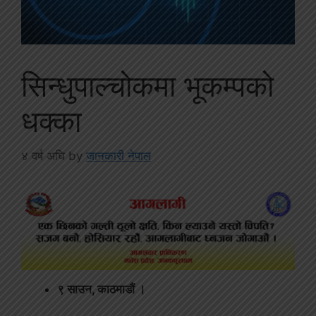
सिन्धुपाल्चोकमा भूकम्पको
धक्का
४ वर्ष अघि
by
जानकारी नेपाल
९ साउन, काठमाडौं ।