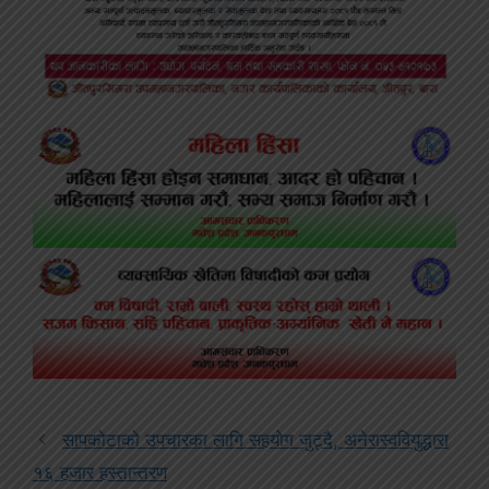
सापकोटाको उपचारका लागि सहयोग जुट्दै, अनेरास्ववियुद्धारा
१६ हजार हस्तान्तरण