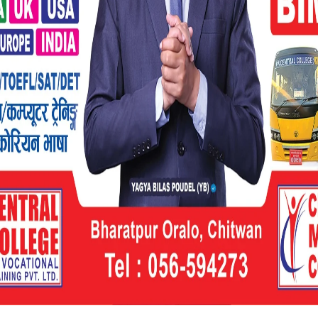
रमा रजनीलाई नेपाली नागरिकताको प्रमाणपत्र
ता रद्द गर्न अर्को पत्र पठाएपछि सो बारेमा छानबिन
िमराका प्रशासकीय अधिकृत मोहनप्रसाद अर्यालले
बैजना र वडा अध्यक्ष गोलेलाई पनि सोधपुछको लागि
बोलाइएको जानकारी दिए ।
बनाएको भेलिपल्ट नै काठमाडौंबाट राहदानीसमेत
्षक ओलीले नक्कली आमा÷बुबा बन्नेहरु हाल फरार
तीय नागरिकलाई नागरिकताको सिफारिस गरेको भन्दै
जीको लागि साउन ४ गते इलाका प्रशासन कार्यालयमा