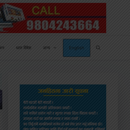
्जन
थारु विषेश
अन्य
English