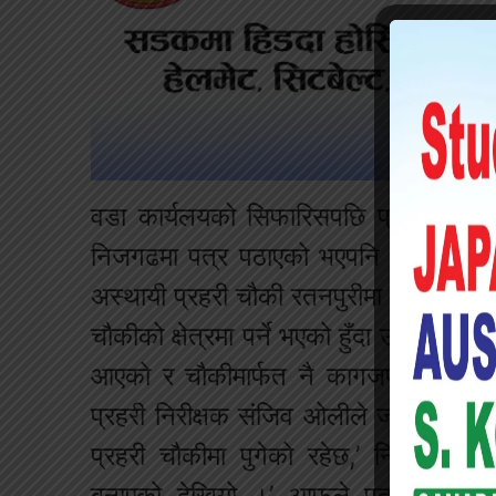
वडा कार्यलयको सिफारिसपछि प्रशासन कार्
निजगढमा पत्र पठाएको भएपनि सो पत्र इला
अस्थायी प्रहरी चौकी रतनपुरीमा पुगेको र च
चौकीको क्षेत्रमा पर्ने भएको हुँदा उसैले सर्
आएको र चौकीमार्फत नै कागजपत्र तयार प
प्रहरी निरीक्षक संजिव ओलीले जानकारी दि
प्रहरी चौकीमा पुगेको रहेछ,’ निरीक्षक
बनाएको देखियो ।’ आफूले पत्र अध्ययन