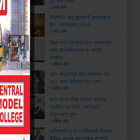
दुई जना घाइते
२ हप्ता अघि
विदेशीका सामु झुक्नुपर्ने आवश्यकता
छैन : माधवकुमार नेपाल
२ हप्ता अघि
शिक्षा तथा खेलकुद क्षेत्र सरकारको
उच्च प्राथमिकतामा छः मन्त्री
पोखरेल
१ महिना अघि
ऋण असुलीबाट शिव शिखरका थप
२४८ जना पिडितले पाए रकम
१ महिना अघि
बारा–भारत सीमा क्षेत्रमा भारतीय
नागरिक मृत फेला, घटनाबारे
अनुसन्धान सुरु
१ महिना अघि
अर्थमन्त्री वाग्ले र एसियाली विकास
बैंकका अध्यक्ष कान्डाबिच भेटवार्ता