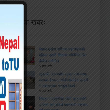
ताजा खबरः
नेपाल उद्योग वाणिज्य महासङ्घको
महिला उद्यमी विकास समितिमा रिता
कँडेल मनोनित
१ हप्ता अघि
सुनसरी घटनापछि सुरक्षा संयन्त्रमा
व्यापक हेरफेर, सीडीओसहित प्रहरी
र सशस्त्रका प्रमुख फिर्ता
१ हप्ता अघि
सिरहामा प्रहरीको गोली प्रहारपछि
६ जना लागूऔषध कारोबारी पक्राउ,