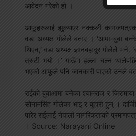
आवेदन गरेको हो ।
आफूहरुलाई झुक्याएर नक्कली कागजपत्र
वडा अध्यक्ष गोलेले बताए । ‘आमा-बुबा बन्
थिएन,’ वडा अध्यक्ष ज्ञानबहादुर गोलेले भने,
त्रुटी भयो ।’ गाउँमा हल्ला चल्न थालेपछ
भएको आफूले पनि जानकारी पाएको उनले ब
राईको बुबाआमा बनेका श्यामराज र जिरामाया 
सोनामसिंह गोलेका भाइ र बुहारी हुन् । दार्
पारेर राईलाई नेपाली नागरिकताको प्रमाणप
। Source: Narayani Online