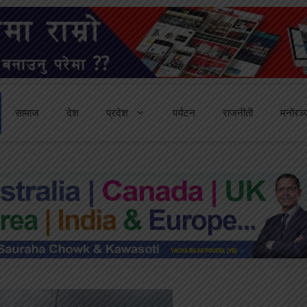
सामाज
देश
प्रदेश
पर्यटन
राजनीती
मनोरञ