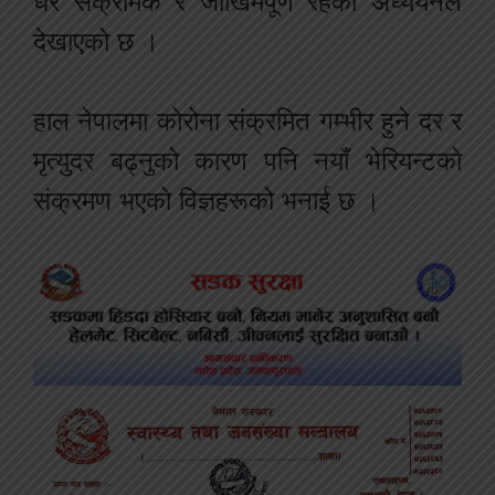
धेरै संक्रामक र जोखिमपूर्ण रहेको अध्ययनले
देखाएको छ ।
हाल नेपालमा कोरोना संक्रमित गम्भीर हुने दर र
मृत्युदर बढ्नुको कारण पनि नयाँ भेरियन्टको
संक्रमण भएको विज्ञहरूको भनाई छ ।