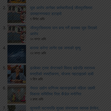
घुस आरोप लागेका कर्मचारीलाई जीतपुरसिमरा
उपमहानगरबाट हटाइयो
९ मिनेट अघि
जीतपुरसिमरामा पान बन्द गर्ने क्रममा घुस लिएको
आरोप
२० घण्टा अघि
बारामा करेन्ट लागेर एक जनाको मृत्यु
२२ घण्टा अघि
ढल्केबर ट्रमा सेन्टरबारे विवाद बढेपछि स्वास्थ्य
मन्त्रीको स्पष्टीकरण, योजना नहटाइएको दाबी
१ दिन अघि
नेपाल उद्योग वाणिज्य महासङ्घको महिला उद्यमी
विकास समितिमा रिता कँडेल मनोनित
२ हप्ता अघि
सुनसरी घटनापछि सुरक्षा संयन्त्रमा व्यापक हेरफेर,