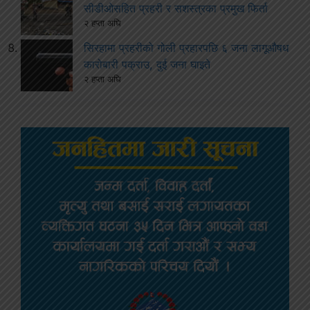
सीडीओसहित प्रहरी र सशस्त्रका प्रमुख फिर्ता
२ हप्ता अघि
सिरहामा प्रहरीको गोली प्रहारपछि ६ जना लागूऔषध
कारोबारी पक्राउ, दुई जना घाइते
२ हप्ता अघि