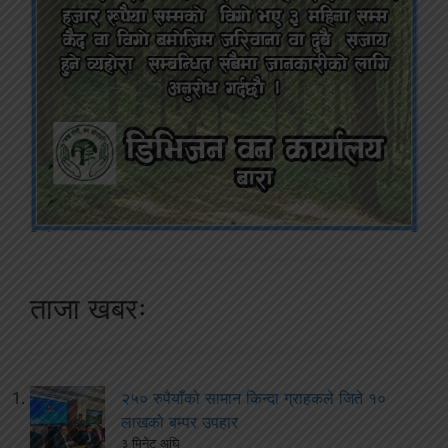
ताजा खबरः
२५० रुपैयाँको सामान किन्दा ग्राहकले जिते १०
लाखको बम्पर उपहार
३ मिनेट अघि