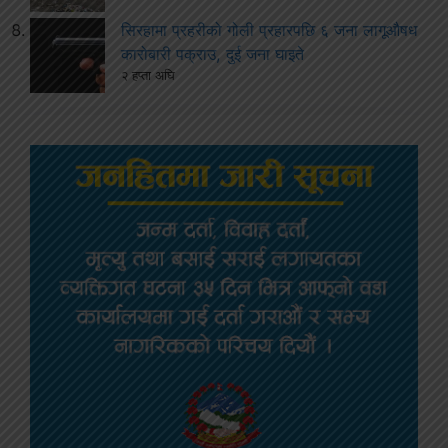
सिरहामा प्रहरीको गोली प्रहारपछि ६ जना लागूऔषध
कारोबारी पक्राउ, दुई जना घाइते
२ हप्ता अघि