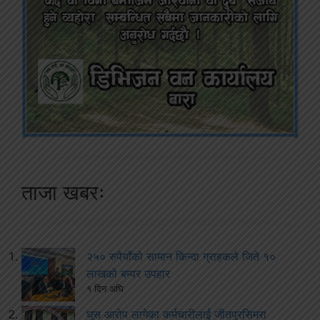
ताजा खबरः
२५० रुपैयाँको सामान किन्दा ग्राहकले जिते १०
लाखको बम्पर उपहार
१ दिन अघि
घुस आरोप लागेका कर्मचारीलाई जीतपुरसिमरा