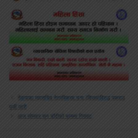
नेकपाका महासचिव नेत्रविक्रम चन्द (विप्लव)विरुद्ध पक्राउ
पुर्जी जारी
आज सोमवार सुन चाँदीको मूल्यमा गिरावट