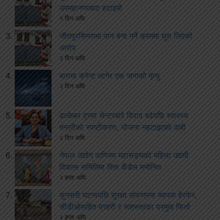
उपमहानगरबाट हटाइयो
१ दिन अघि
जीतपुरसिमरामा पान बन्द गर्ने क्रममा घुस लिएको
आरोप
२ दिन अघि
बारामा करेन्ट लागेर एक जनाको मृत्यु
२ दिन अघि
ढल्केबर ट्रमा सेन्टरबारे विवाद बढेपछि स्वास्थ्य
मन्त्रीको स्पष्टीकरण, योजना नहटाइएको दाबी
२ दिन अघि
नेपाल उद्योग वाणिज्य महासङ्घको महिला उद्यमी
विकास समितिमा रिता कँडेल मनोनित
२ हप्ता अघि
सुनसरी घटनापछि सुरक्षा संयन्त्रमा व्यापक हेरफेर,
सीडीओसहित प्रहरी र सशस्त्रका प्रमुख फिर्ता
२ हप्ता अघि