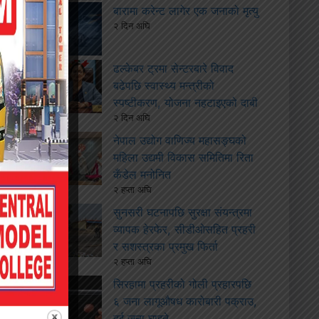
बारामा करेन्ट लागेर एक जनाको मृत्यु
२ दिन अघि
ढल्केबर ट्रमा सेन्टरबारे विवाद
बढेपछि स्वास्थ्य मन्त्रीको
स्पष्टीकरण, योजना नहटाइएको दाबी
२ दिन अघि
नेपाल उद्योग वाणिज्य महासङ्घको
महिला उद्यमी विकास समितिमा रिता
कँडेल मनोनित
२ हप्ता अघि
सुनसरी घटनापछि सुरक्षा संयन्त्रमा
व्यापक हेरफेर, सीडीओसहित प्रहरी
र सशस्त्रका प्रमुख फिर्ता
२ हप्ता अघि
सिरहामा प्रहरीको गोली प्रहारपछि
६ जना लागूऔषध कारोबारी पक्राउ,
दुई जना घाइते