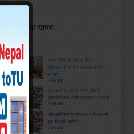
ताजा खबरः
२५० रुपैयाँको सामान किन्दा
ग्राहकले जिते १० लाखको बम्पर
उपहार
१ दिन अघि
घुस आरोप लागेका कर्मचारीलाई
जीतपुरसिमरा उपमहानगरबाट हटाइयो
१ दिन अघि
जीतपुरसिमरामा पान बन्द गर्ने क्रममा
घुस लिएको आरोप
२ दिन अघि