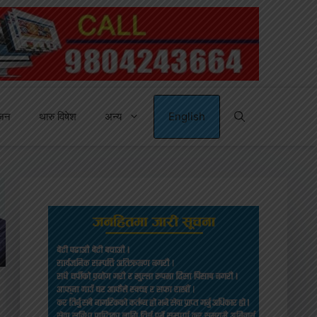
्जन
थारु विषेश
अन्य
English