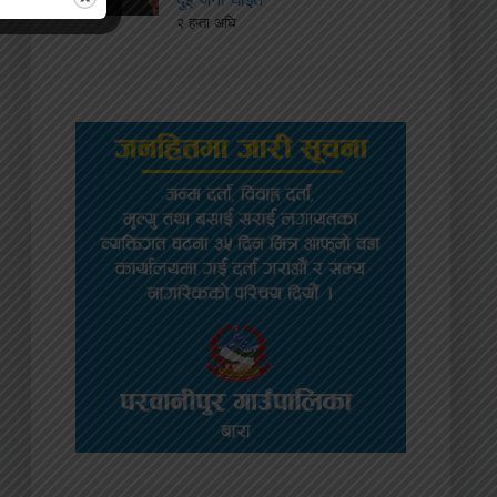
२ हप्ता अघि