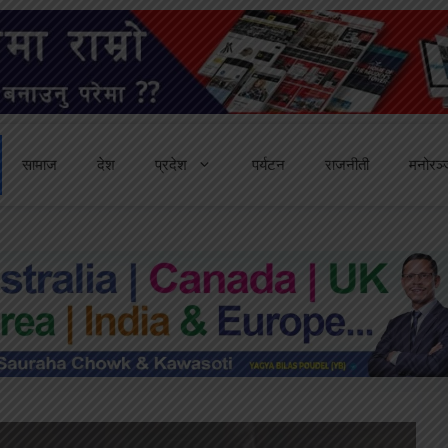
सामाज
देश
प्रदेश
पर्यटन
राजनीती
मनोरञ