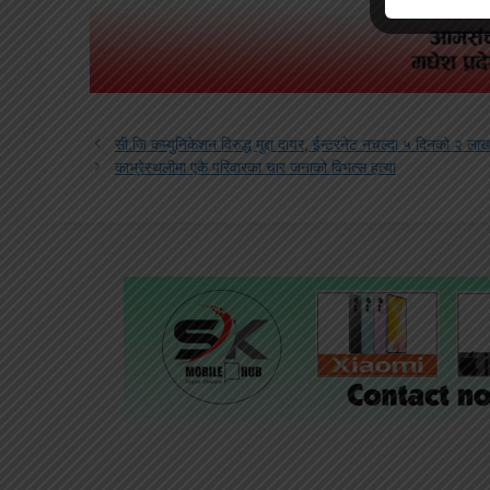
सी.जि कम्युनिकेशन विरुद्ध मुद्दा दायर, ईन्टरनेट नचल्दा ५ दिनको २ लाखभन
काभ्रेस्थलीमा एकै परिवारका चार जनाको विभत्स हत्या