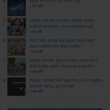
बारामा करेन्ट लागेर एक जनाको मृत्यु
२ दिन अघि
ढल्केबर ट्रमा सेन्टरबारे विवाद बढेपछि स्वास्थ्य
मन्त्रीको स्पष्टीकरण, योजना नहटाइएको दाबी
२ दिन अघि
नेपाल उद्योग वाणिज्य महासङ्घको महिला उद्यमी
विकास समितिमा रिता कँडेल मनोनित
२ हप्ता अघि
सुनसरी घटनापछि सुरक्षा संयन्त्रमा व्यापक हेरफेर,
सीडीओसहित प्रहरी र सशस्त्रका प्रमुख फिर्ता
२ हप्ता अघि
सिरहामा प्रहरीको गोली प्रहारपछि ६ जना लागूऔषध
कारोबारी पक्राउ, दुई जना घाइते
२ हप्ता अघि