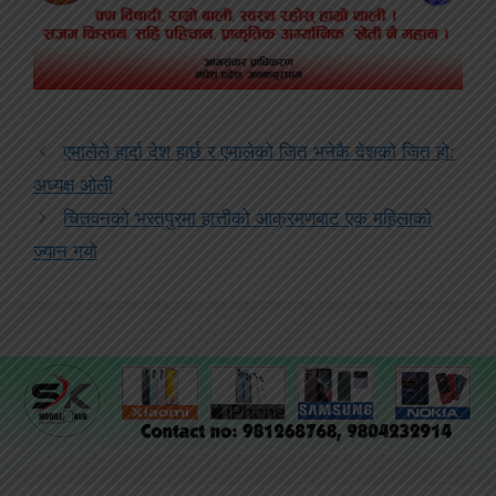
एमालेले हार्दा देश हार्छ र एमालेको जित भनेकै देशको जित हो:
अध्यक्ष ओली
चितवनको भरतपुरमा हात्तीको आक्रमणबाट एक महिलाको
ज्यान गयो