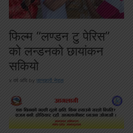
फिल्म “लण्डन टु पेरिस”
को लन्डनको छायांकन
सकियो
४ वर्ष अघि
by
जानकारी नेपाल