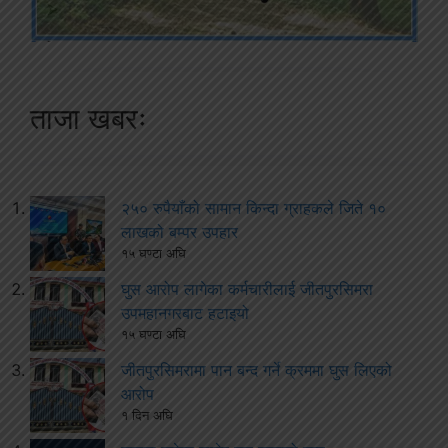
ताजा खबरः
२५० रुपैयाँको सामान किन्दा ग्राहकले जिते १०
लाखको बम्पर उपहार
१५ घण्टा अघि
घुस आरोप लागेका कर्मचारीलाई जीतपुरसिमरा
उपमहानगरबाट हटाइयो
१५ घण्टा अघि
जीतपुरसिमरामा पान बन्द गर्ने क्रममा घुस लिएको
आरोप
१ दिन अघि