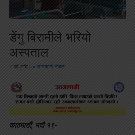
डेंगु बिरामीले भरियो
अस्पताल
४ वर्ष अघि
by
जानकारी नेपाल
काठमाडौं, भदौ १९-