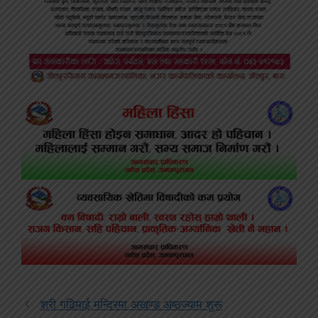
श्री गढिमाई मन्दिरमा अखण्ड अष्ठज्याम शुरू