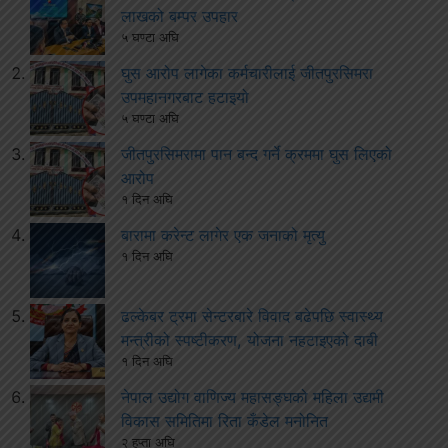
लाखको बम्पर उपहार
५ घण्टा अघि
घुस आरोप लागेका कर्मचारीलाई जीतपुरसिमरा
उपमहानगरबाट हटाइयो
५ घण्टा अघि
जीतपुरसिमरामा पान बन्द गर्ने क्रममा घुस लिएको
आरोप
१ दिन अघि
बारामा करेन्ट लागेर एक जनाको मृत्यु
१ दिन अघि
ढल्केबर ट्रमा सेन्टरबारे विवाद बढेपछि स्वास्थ्य
मन्त्रीको स्पष्टीकरण, योजना नहटाइएको दाबी
१ दिन अघि
नेपाल उद्योग वाणिज्य महासङ्घको महिला उद्यमी
विकास समितिमा रिता कँडेल मनोनित
२ हप्ता अघि