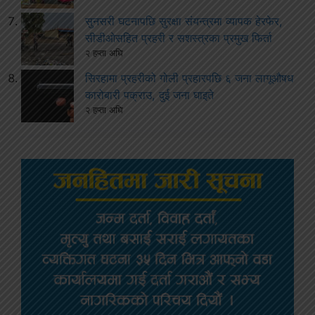
सुनसरी घटनापछि सुरक्षा संयन्त्रमा व्यापक हेरफेर,
सीडीओसहित प्रहरी र सशस्त्रका प्रमुख फिर्ता
२ हप्ता अघि
सिरहामा प्रहरीको गोली प्रहारपछि ६ जना लागूऔषध
कारोबारी पक्राउ, दुई जना घाइते
२ हप्ता अघि