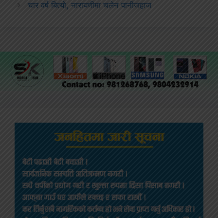
चार वर्ष बित्यो, नारायणीमा चलेन पानीजहाज