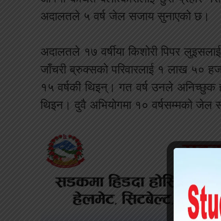
अदालतले ५ वर्ष जेल सजाय सुनाएको छ।
अदालतले १७ वर्षीया किशोरी पिपर लुइसला
जाँचरी ब्रुक्सको परिवारलाई १ लाख ५० हज
१५ वर्षकी थिइन्। गत वर्ष उनले अनिच्छुक 
थिइन। दुवै अभियोगमा १० वर्षसम्मको जेल 