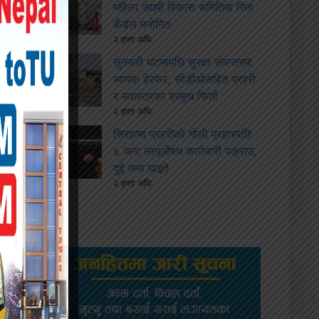
महिला उद्यमी विकास समितिमा रिता
कँडेल मनोनित
२ हप्ता अघि
सुनसरी घटनापछि सुरक्षा संयन्त्रमा
व्यापक हेरफेर, सीडीओसहित प्रहरी
र सशस्त्रका प्रमुख फिर्ता
२ हप्ता अघि
सिरहामा प्रहरीको गोली प्रहारपछि
६ जना लागूऔषध कारोबारी पक्राउ,
दुई जना घाइते
२ हप्ता अघि