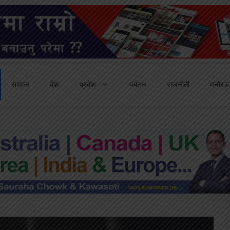
सामाज
देश
प्रदेश
पर्यटन
राजनीती
मनोरञ