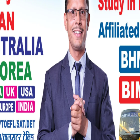
्यायाधीश डेभिड एम पोर्टरले सजाय सुनाएका हुन्।
ख्न आदेश दिएका छन, जहाँ उनले ट्र्किङ उपकरण
 लागू हुनेछ। म पक्का छु’, पोर्टरले भने, ‘तपाईंले
का पाउनुहुन्न। ’
 घर भित्र लगेर यौनका लागि अरूलाई बेचबिखन
ाई बलात्कार गर्नेमध्ये एक जना ३७ वर्षीय ब्रुक्स
 ब्रुक्सले आफूलाई धेरै पटक बलात्कार गरेको