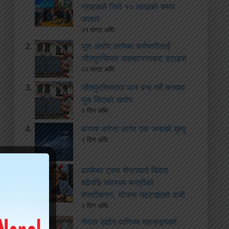
ग्राहकले जिते १० लाखको बम्पर
उपहार
२१ घण्टा अघि
घुस आरोप लागेका कर्मचारीलाई
जीतपुरसिमरा उपमहानगरबाट हटाइयो
२२ घण्टा अघि
जीतपुरसिमरामा पान बन्द गर्ने क्रममा
घुस लिएको आरोप
२ दिन अघि
बारामा करेन्ट लागेर एक जनाको मृत्यु
२ दिन अघि
ढल्केबर ट्रमा सेन्टरबारे विवाद
बढेपछि स्वास्थ्य मन्त्रीको
स्पष्टीकरण, योजना नहटाइएको दाबी
२ दिन अघि
नेपाल उद्योग वाणिज्य महासङ्घको