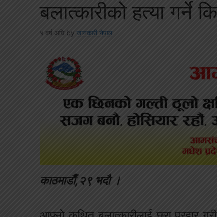
बलात्कारीको हत्या गर्ने 
४ वर्ष अघि
by
जानकारी नेपाल
काठमाडाैँ,२९ भदाै ।
आफ्नो कथित बलात्कारीलाई छुरा प्रहार गर