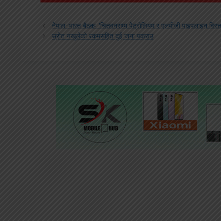
नेपाल-भारत बैठकः ‘चितवनसम्म पेट्रोलियम र एलपीजी पाइपलाइन विस्ता
स्रोत नखुलेको रकमसहित दुई जना पक्राउ