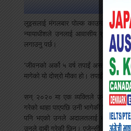
लुइसलाई मंगलबार पोल्क काउन्टी जिल्ला न
न्यायाधीशले उनलाई आवासीय सुविधामा रा
लगाउनु पर्छ।
‘जीवनको अर्को ५ वर्ष तपाईं असहमत हुने नियम
मागेको यो दोस्रो मौका हो। तपाईंले तेस्रो मौ
सन् २०२० मा एक व्यक्तिले उनलाई एउटा
गरेको थाहा पाएपछि उनी भागेकी थिइन्। आफूल
पनि भएको उनले अदालतलाई बताएकी छिन्।
उनले दाबी गरेकी छिन्। एजेन्सी