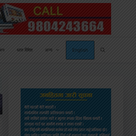
्जन
थारु विषेश
अन्य
English