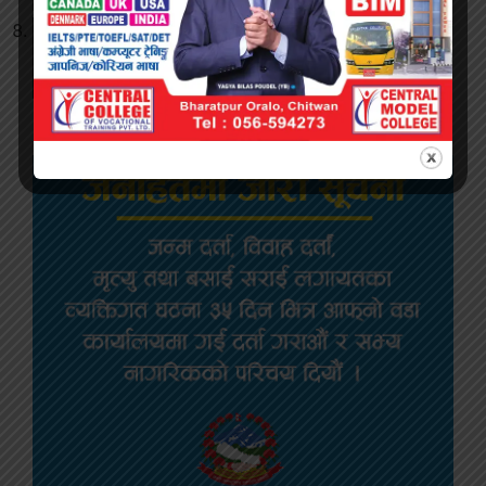
सिरहामा प्रहरीको गोली प्रहारपछि ६ जना लागूऔषध
कारोबारी पक्राउ, दुई जना घाइते
२ हप्ता अघि