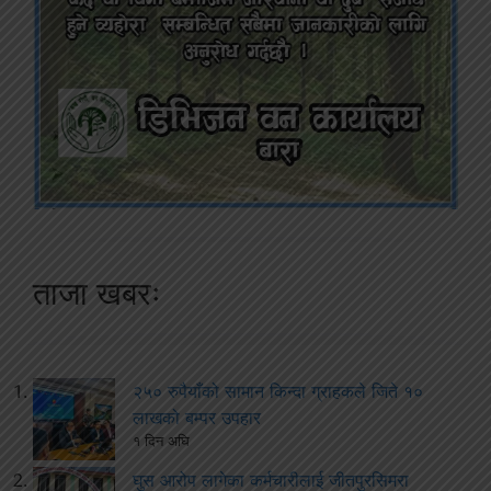
ताजा खबरः
२५० रुपैयाँको सामान किन्दा ग्राहकले जिते १०
लाखको बम्पर उपहार
१ दिन अघि
घुस आरोप लागेका कर्मचारीलाई जीतपुरसिमरा