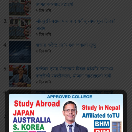
उपमहानगरबाट हटाइयो
१ दिन अघि
जीतपुरसिमरामा पान बन्द गर्ने क्रममा घुस लिएको
आरोप
२ दिन अघि
बारामा करेन्ट लागेर एक जनाको मृत्यु
२ दिन अघि
ढल्केबर ट्रमा सेन्टरबारे विवाद बढेपछि स्वास्थ्य
मन्त्रीको स्पष्टीकरण, योजना नहटाइएको दाबी
२ दिन अघि
नेपाल उद्योग वाणिज्य महासङ्घको महिला उद्यमी
विकास समितिमा रिता कँडेल मनोनित
२ हप्ता अघि
सुनसरी घटनापछि सुरक्षा संयन्त्रमा व्यापक हेरफेर,
सीडीओसहित प्रहरी र सशस्त्रका प्रमुख फिर्ता
२ हप्ता अघि