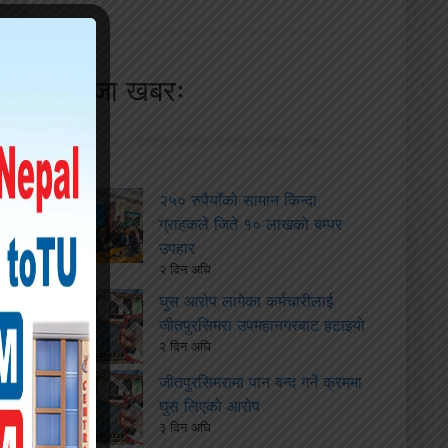
ताजा खबरः
२५० रुपैयाँको सामान किन्दा
ग्राहकले जिते १० लाखको बम्पर
उपहार
२ दिन अघि
घुस आरोप लागेका कर्मचारीलाई
जीतपुरसिमरा उपमहानगरबाट हटाइयो
२ दिन अघि
जीतपुरसिमरामा पान बन्द गर्ने क्रममा
घुस लिएको आरोप
३ दिन अघि