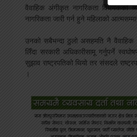
वैवाहिक अंगीकृत नागरिकता विधेयकको व्
नागरिकता जारी गर्न हुने महिलाको आत्मसम्
उनको सबैभन्दा ठुलो असहमति नै वैवाहिक
लिँदा सरकारी अधिकारीसामू गर्नुपर्ने स्वघोष
सुझाव राष्ट्रपतिको थियो तर संसदले राष्ट्रप
।