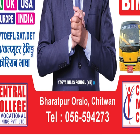
तले सो विधेयक प्रमाणिकरण नभएको जानकारी दियो ।
रोपटक पारित भएको विधेयक सभामुख अग्निप्रसाद
 लागि राष्ट्रपतिकहाँ पेस भएको थियो । नागरिकता
्यक ठानेर गत साउन २९ गते प्रतिनिधिसभामा फिर्ता
धेयकमाथि प्रतिनिधिसभामा छलफल भएर जस्ताको
द् तथा नागरिक समाजका अगुवा सँग समेत विधेयकका
ुवाहरुले सो विधेयक यही अवस्थामा कुनै हालतमा
व दिएका थिए ।
 विधेयक संसद्मा नै फिर्ता गर्दा लेखेको सन्देशमा