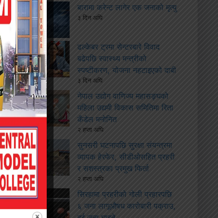
बारामा करेन्ट लागेर एक जनाको मृत्यु
३ दिन अघि
ढल्केबर ट्रमा सेन्टरबारे विवाद
बढेपछि स्वास्थ्य मन्त्रीको
स्पष्टीकरण, योजना नहटाइएको दाबी
३ दिन अघि
नेपाल उद्योग वाणिज्य महासङ्घको
महिला उद्यमी विकास समितिमा रिता
कँडेल मनोनित
२ हप्ता अघि
सुनसरी घटनापछि सुरक्षा संयन्त्रमा
व्यापक हेरफेर, सीडीओसहित प्रहरी
र सशस्त्रका प्रमुख फिर्ता
२ हप्ता अघि
सिरहामा प्रहरीको गोली प्रहारपछि
६ जना लागूऔषध कारोबारी पक्राउ,
दुई जना घाइते