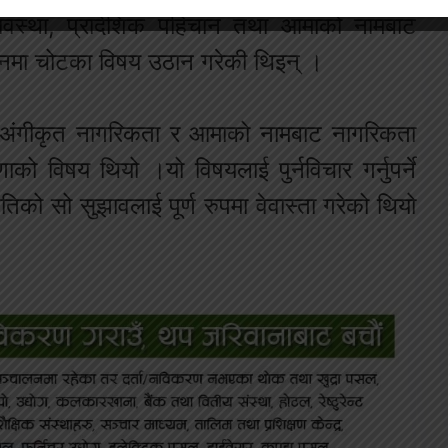
यवस्था, प्रादेशिक पहिचान तथा आमाको नामबाट
मानमा चोटका विषय उठान गरेकी थिइन् ।
 अंगीकृत नागरिकता र आमाको नामबाट नागरिकता
णाको विषय थियो ।यो विषयलाई पुर्नविचार गर्नुपर्ने
तिको सो सुझावलाई पूर्ण रुपमा वेवास्ता गरेको थियो