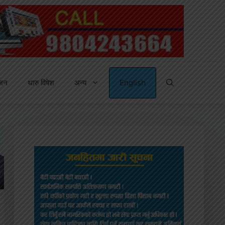
्जन
थारु विषेश
अन्य
English