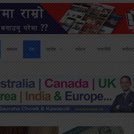
सामाज
देश
प्रदेश
पर्यटन
राजनीती
मनोरञ