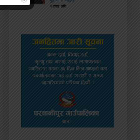
२ हप्ता अघि