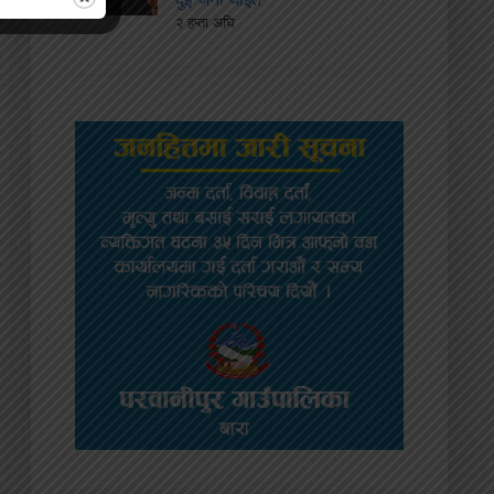
२ हप्ता अघि