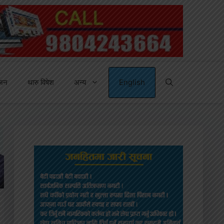
्जन
थारु विषेश
अन्य
English