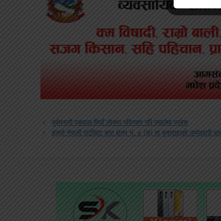
पुर्वमन्त्री एकवाल मियाँ लोसपा परित्याग गरि एमालेमा प्रवेश
हाम्रो नेपाली पार्टीबाट बारा क्षेत्र नं. ४ (क) मा कुशवाहाको उम्मेदवारी दर्त