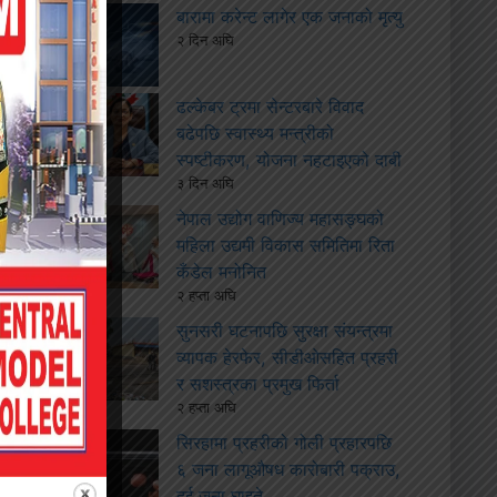
बारामा करेन्ट लागेर एक जनाको मृत्यु
२ दिन अघि
ढल्केबर ट्रमा सेन्टरबारे विवाद
बढेपछि स्वास्थ्य मन्त्रीको
स्पष्टीकरण, योजना नहटाइएको दाबी
३ दिन अघि
नेपाल उद्योग वाणिज्य महासङ्घको
महिला उद्यमी विकास समितिमा रिता
कँडेल मनोनित
२ हप्ता अघि
सुनसरी घटनापछि सुरक्षा संयन्त्रमा
व्यापक हेरफेर, सीडीओसहित प्रहरी
र सशस्त्रका प्रमुख फिर्ता
२ हप्ता अघि
सिरहामा प्रहरीको गोली प्रहारपछि
६ जना लागूऔषध कारोबारी पक्राउ,
दुई जना घाइते