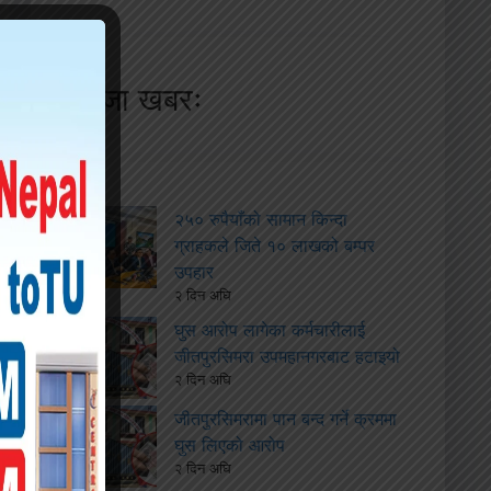
ताजा खबरः
२५० रुपैयाँको सामान किन्दा
ग्राहकले जिते १० लाखको बम्पर
उपहार
२ दिन अघि
घुस आरोप लागेका कर्मचारीलाई
जीतपुरसिमरा उपमहानगरबाट हटाइयो
२ दिन अघि
जीतपुरसिमरामा पान बन्द गर्ने क्रममा
घुस लिएको आरोप
२ दिन अघि