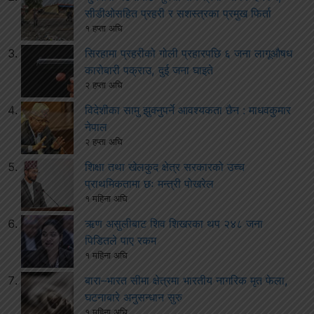
सीडीओसहित प्रहरी र सशस्त्रका प्रमुख फिर्ता
१ हप्ता अघि
सिरहामा प्रहरीको गोली प्रहारपछि ६ जना लागूऔषध
कारोबारी पक्राउ, दुई जना घाइते
२ हप्ता अघि
विदेशीका सामु झुक्नुपर्ने आवश्यकता छैन : माधवकुमार
नेपाल
२ हप्ता अघि
शिक्षा तथा खेलकुद क्षेत्र सरकारको उच्च
प्राथमिकतामा छः मन्त्री पोखरेल
१ महिना अघि
ऋण असुलीबाट शिव शिखरका थप २४८ जना
पिडितले पाए रकम
१ महिना अघि
बारा–भारत सीमा क्षेत्रमा भारतीय नागरिक मृत फेला,
घटनाबारे अनुसन्धान सुरु
१ महिना अघि