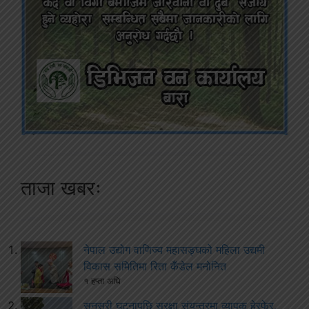
ताजा खबरः
नेपाल उद्योग वाणिज्य महासङ्घको महिला उद्यमी
विकास समितिमा रिता कँडेल मनोनित
१ हप्ता अघि
सुनसरी घटनापछि सुरक्षा संयन्त्रमा व्यापक हेरफेर,