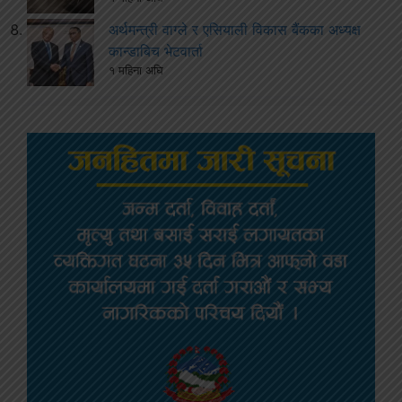
अर्थमन्त्री वाग्ले र एसियाली विकास बैंकका अध्यक्ष
कान्डाबिच भेटवार्ता
१ महिना अघि