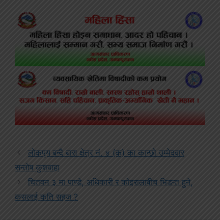
लोकपृय बन्दै बारा क्षेत्र नं. ४ (क) का कान्छो उम्मेदवार
सन्तोष कुशवाहा
चितवन ३ मा पाण्डे, अधिकारी र कोइरालाबीच भिडन्त हुने,
कसलाई कति सहज ?