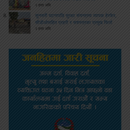
२ हप्ता अघि
सुनसरी घटनापछि सुरक्षा संयन्त्रमा व्यापक हेरफेर,
सीडीओसहित प्रहरी र सशस्त्रका प्रमुख फिर्ता
२ हप्ता अघि