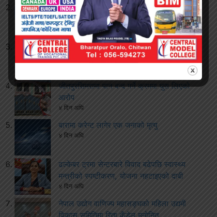
२५० रुपैयाँको सामान किन्दा ग्राहकले जिते १०
लाखको बम्पर उपहार
३ दिन अघि
घुस आरोप लागेका कर्मचारीलाई जीतपुरसिमरा
उपमहानगरबाट हटाइयो
३ दिन अघि
जीतपुरसिमरामा पान बन्द गर्ने क्रममा घुस लिएको
आरोप
४ दिन अघि
बारामा करेन्ट लागेर एक जनाको मृत्यु
४ दिन अघि
ढल्केबर ट्रमा सेन्टरबारे विवाद बढेपछि स्वास्थ्य
मन्त्रीको स्पष्टीकरण, योजना नहटाइएको दाबी
४ दिन अघि
नेपाल उद्योग वाणिज्य महासङ्घको महिला उद्यमी
विकास समितिमा रिता कँडेल मनोनित