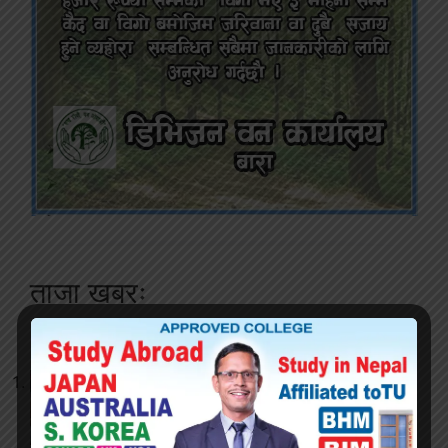
ताजा खबरः
जितपुरमा १ किलो ७४४ ग्राम गाँजासहित एक जना
पक्राउ
१ दिन अघि