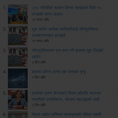
२५० रुपैयाँको सामान किन्दा ग्राहकले जिते १०
लाखको बम्पर उपहार
२१ घण्टा अघि
घुस आरोप लागेका कर्मचारीलाई जीतपुरसिमरा
उपमहानगरबाट हटाइयो
२१ घण्टा अघि
जीतपुरसिमरामा पान बन्द गर्ने क्रममा घुस लिएको
आरोप
२ दिन अघि
बारामा करेन्ट लागेर एक जनाको मृत्यु
२ दिन अघि
ढल्केबर ट्रमा सेन्टरबारे विवाद बढेपछि स्वास्थ्य
मन्त्रीको स्पष्टीकरण, योजना नहटाइएको दाबी
२ दिन अघि
नेपाल उद्योग वाणिज्य महासङ्घको महिला उद्यमी