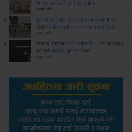
विकास समितिमा रिता कँडेल मनोनित
२ हप्ता अघि
सुनसरी घटनापछि सुरक्षा संयन्त्रमा व्यापक हेरफेर,
सीडीओसहित प्रहरी र सशस्त्रका प्रमुख फिर्ता
२ हप्ता अघि
सिरहामा प्रहरीको गोली प्रहारपछि ६ जना लागूऔषध
कारोबारी पक्राउ, दुई जना घाइते
२ हप्ता अघि