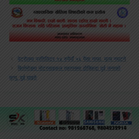
पेट्रोलमा प्रतिलिटर १४ रुपैयाँ ५६ पैसा नाफा, मूल्य नघट्ने
बिर्तामोडमा मोटरसाइकल एकापसमा ठोक्किदा दुई जनाको
मृत्यु, दुई घाइते