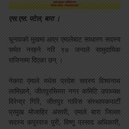
एस
.
एस
.
पटेल
,
बारा
।
चुनावको
मुखमा
आएर
एमालेबाट
साधारण
सदस्य
समेत
नरहने
गरि
९७
जनाले
सामुदायिक
राजिनामा
दिएका
छन्
।
नेकपा
एमाले
मधेस
प्रदेश
सदस्य
विश्वनाथ
लामिछाने
,
जीतपुरसिमरा
नगर
कमिटि
उपाध्यक्ष
विरेन्द्र
गिरि
,
जीतपुर
गाविस
संस्थापक
पार्टी
प्रमुख
मोजाहिर
अंसारी
,
एमाले
बारा
जिल्ला
सदस्य
कपुरराज
पुरी
,
विष्णु
प्रसाद
अधिकारी
,