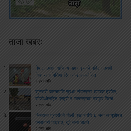
ताजा खबरः
नेपाल उद्योग वाणिज्य महासङ्घको महिला उद्यमी
विकास समितिमा रिता कँडेल मनोनित
२ हप्ता अघि
सुनसरी घटनापछि सुरक्षा संयन्त्रमा व्यापक हेरफेर,
सीडीओसहित प्रहरी र सशस्त्रका प्रमुख फिर्ता
२ हप्ता अघि
सिरहामा प्रहरीको गोली प्रहारपछि ६ जना लागूऔषध
कारोबारी पक्राउ, दुई जना घाइते
२ हप्ता अघि