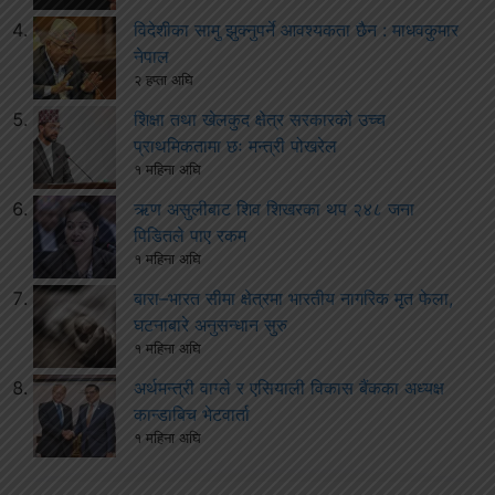
विदेशीका सामु झुक्नुपर्ने आवश्यकता छैन : माधवकुमार
नेपाल
२ हप्ता अघि
शिक्षा तथा खेलकुद क्षेत्र सरकारको उच्च
प्राथमिकतामा छः मन्त्री पोखरेल
१ महिना अघि
ऋण असुलीबाट शिव शिखरका थप २४८ जना
पिडितले पाए रकम
१ महिना अघि
बारा–भारत सीमा क्षेत्रमा भारतीय नागरिक मृत फेला,
घटनाबारे अनुसन्धान सुरु
१ महिना अघि
अर्थमन्त्री वाग्ले र एसियाली विकास बैंकका अध्यक्ष
कान्डाबिच भेटवार्ता
१ महिना अघि