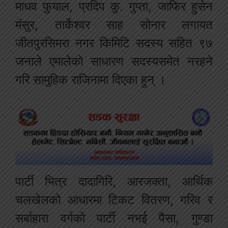
माधव
फुयाल
,
प्रदिप
कु
.
गुप्ता
,
जाफिर
हुसेन
मंसुर
,
तार्केश्वर
साह
सोनार
लगायत
जीतपुरसिमरा
नगर
किमिटि
सदस्य
सहित
९७
जनाले
एमालेको
साधारण
सदस्य
समेत
नरहने
गरि
सामुहिक
राजिनामा
दिएका
हुन्
।
पार्टी
भित्र
दादागिरि
,
आरजक्ता
,
आर्थिक
चलखेलको
आधारमा
टिकट
वितरण
,
गरिव
र
सर्बाहारा
वर्गको
पार्टी
नभई
पैसा
,
गुण्डा