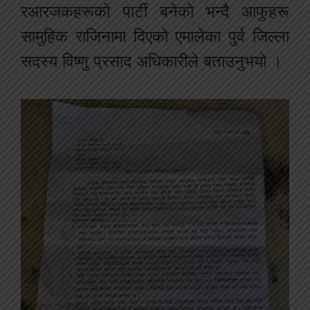
र
आरजकहरूको
पार्टी
बनेको
भन्दै
आफुहरू
सामुहिक
राजिनामा
दिएको
एमालेका
पुर्व
जिल्ला
सदस्य
विष्णु
प्रसाद
अधिकारीले
बताउनु
भयो ।