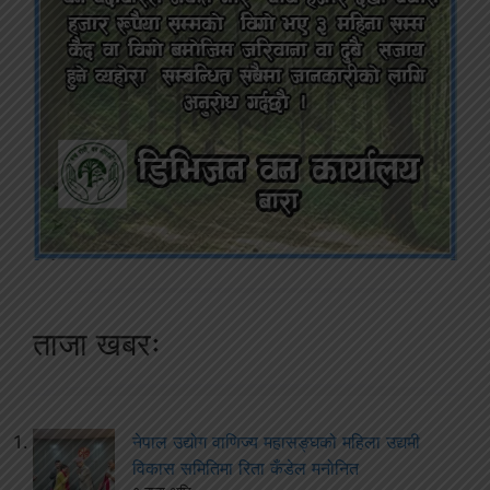
ताजा खबरः
नेपाल उद्योग वाणिज्य महासङ्घको महिला उद्यमी
विकास समितिमा रिता कँडेल मनोनित