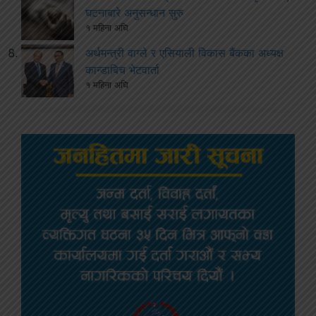
घटनाबारे अनुसन्धान सुरु
१ महिना अघि
अर्थमन्त्री वाग्ले र एसियाली विकास बैंकका अध्यक्ष
कान्डाबिच भेटवार्ता
१ महिना अघि