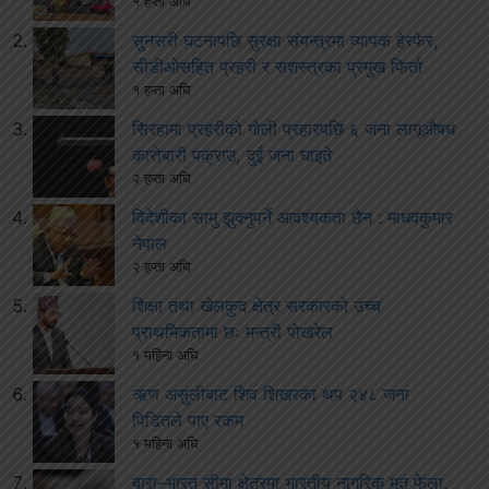
१ हप्ता अघि
सुनसरी घटनापछि सुरक्षा संयन्त्रमा व्यापक हेरफेर,
सीडीओसहित प्रहरी र सशस्त्रका प्रमुख फिर्ता
१ हप्ता अघि
सिरहामा प्रहरीको गोली प्रहारपछि ६ जना लागूऔषध
कारोबारी पक्राउ, दुई जना घाइते
२ हप्ता अघि
विदेशीका सामु झुक्नुपर्ने आवश्यकता छैन : माधवकुमार
नेपाल
२ हप्ता अघि
शिक्षा तथा खेलकुद क्षेत्र सरकारको उच्च
प्राथमिकतामा छः मन्त्री पोखरेल
१ महिना अघि
ऋण असुलीबाट शिव शिखरका थप २४८ जना
पिडितले पाए रकम
१ महिना अघि
बारा–भारत सीमा क्षेत्रमा भारतीय नागरिक मृत फेला,