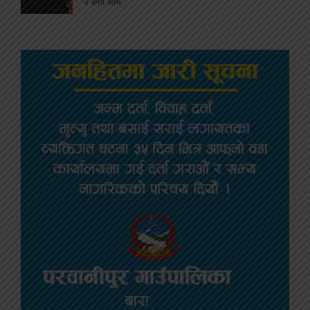
२ हप्ता अघि