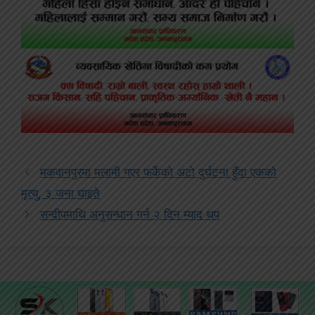
मकवानपुरमा मलामी गएर फर्केको अटो दुर्घटना हुँदा एकको
मृत्यु, ३ जना घाइते
सन्दीपमाथि अनुसन्धान गर्न २ दिन म्याद थप