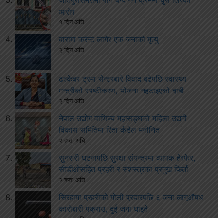
जीतपुरसिमरामा पान बन्द गर्ने क्रममा घुस लिएको
आरोप
१ दिन अघि
बारामा करेन्ट लागेर एक जनाको मृत्यु
२ दिन अघि
ढल्केबर ट्रमा सेन्टरबारे विवाद बढेपछि स्वास्थ्य
मन्त्रीको स्पष्टीकरण, योजना नहटाइएको दाबी
२ दिन अघि
नेपाल उद्योग वाणिज्य महासङ्घको महिला उद्यमी
विकास समितिमा रिता कँडेल मनोनित
२ हप्ता अघि
सुनसरी घटनापछि सुरक्षा संयन्त्रमा व्यापक हेरफेर,
सीडीओसहित प्रहरी र सशस्त्रका प्रमुख फिर्ता
२ हप्ता अघि
सिरहामा प्रहरीको गोली प्रहारपछि ६ जना लागूऔषध
कारोबारी पक्राउ, दुई जना घाइते