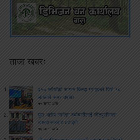
ताजा खबरः
२५० रुपैयाँको सामान किन्दा ग्राहकले जिते १०
लाखको बम्पर उपहार
१५ घण्टा अघि
घुस आरोप लागेका कर्मचारीलाई जीतपुरसिमरा
उपमहानगरबाट हटाइयो
१६ घण्टा अघि