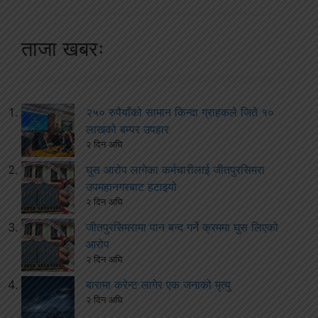
ताजा खबरः
२५० रुपैयाँको सामान किन्दा ग्राहकले जिते १०
लाखको बम्पर उपहार
२ दिन अघि
घुस आरोप लागेका कर्मचारीलाई जीतपुरसिमरा
उपमहानगरबाट हटाइयो
२ दिन अघि
जीतपुरसिमरामा पान बन्द गर्ने क्रममा घुस लिएको
आरोप
२ दिन अघि
बारामा करेन्ट लागेर एक जनाको मृत्यु
२ दिन अघि