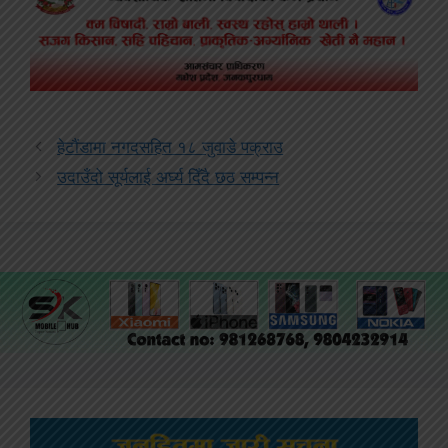
हेटौंडामा नगदसहित १८ जुवाडे पक्राउ
उदाउँदो सूर्यलाई अर्घ्य दिँदै छठ सम्पन्न