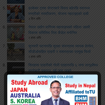
ढल्केबर ट्रमा सेन्टरबारे विवाद बढेपछि स्वास्थ्य
मन्त्रीको स्पष्टीकरण, योजना नहटाइएको दाबी
३ दिन अघि
नेपाल उद्योग वाणिज्य महासङ्घको महिला उद्यमी
विकास समितिमा रिता कँडेल मनोनित
२ हप्ता अघि
सुनसरी घटनापछि सुरक्षा संयन्त्रमा व्यापक हेरफेर,
सीडीओसहित प्रहरी र सशस्त्रका प्रमुख फिर्ता
२ हप्ता अघि
सिरहामा प्रहरीको गोली प्रहारपछि ६ जना लागूऔषध
कारोबारी पक्राउ, दुई जना घाइते
२ हप्ता अघि