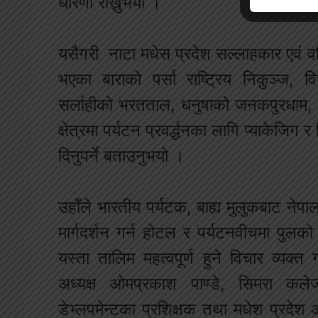
धारणा राख्नुभयो ।
यसैगरी नाटा मधेस प्रदेश सल्लाहकार एवं वरि
भएका बाराको पर्सा राष्ट्रिय निकुञ्ज, विश
सर्लाहीको भरतताल, धनुषाको जनकपुरधाम, म
क्षेत्रमा पर्यटन प्रवर्द्धनका लागि प्याकेजिग
दिनुपर्ने बताउनुभयो ।
उहाँले भारतीय पर्यटक, बाह्य मुलुकबाट न
मार्गदर्शन गर्न होटल र पर्यटनवीचमा पुलको 
यस्ता तालिम महत्वपूर्ण हुने विचार व्यक्त 
अध्यक्ष ओमप्रकाश पाण्डे, सिमरा कले
डेभ्लपमेन्टका प्रशिक्षक तथा मधेश प्रदेश अ