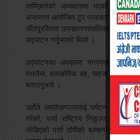
लामिछानेको अध्यक्षतामा भएको जीविकोपा
अन्तरगत आयोजित टुर प्रडक्ट डेभलपमेन्ट ए
जीतपुरसिमरा उपमहानगरपालिकाका प्रमुख र
उद्घाटन गर्नुभएको थियो ।
उद्घाटनका अवसरमा नगरप्रमुख पौडेलले प
पथलैया, हलखोरिया दह, सहजनाथ मन्दिर, शक्
बताउनुभयो ।
उहाँले अमलेखगञ्जलाई पर्यटन भिलेजको र
गरेको, पर्सा राष्ट्रिय निकुञ्ज, चितवन 
जोडिएको पर्सा ठोरीको ब्रम्हनगर, खुला चि