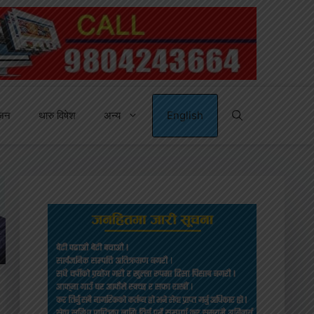
्जन
थारु विषेश
अन्य
English