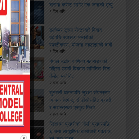
बारामा करेन्ट लागेर एक जनाको मृत्यु
१ दिन अघि
ढल्केबर ट्रमा सेन्टरबारे विवाद
बढेपछि स्वास्थ्य मन्त्रीको
स्पष्टीकरण, योजना नहटाइएको दाबी
१ दिन अघि
नेपाल उद्योग वाणिज्य महासङ्घको
महिला उद्यमी विकास समितिमा रिता
कँडेल मनोनित
२ हप्ता अघि
सुनसरी घटनापछि सुरक्षा संयन्त्रमा
व्यापक हेरफेर, सीडीओसहित प्रहरी
र सशस्त्रका प्रमुख फिर्ता
२ हप्ता अघि
सिरहामा प्रहरीको गोली प्रहारपछि
६ जना लागूऔषध कारोबारी पक्राउ,
दुई जना घाइते