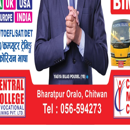
र्जन पुनरुत्थानको लागि दीगो पर्यटन परियोजना
ण्ड टिकेटिङ्ग सम्बन्धी ४ दिने तालिमको उद्घाटन
ाजन पौडेलले गमलाको विरुवामा पानी सिञ्चित गरी
र्यटन प्रवर्द्धनका लागि बाराको अमलेखगञ्ज,
ति झर्ना लगायतलाई सम्बर्द्धन गर्न जरुरी रहेको
ुपमा विकास गर्न नीति तथा कार्यक्रममा समावेश
राष्ट्रिय निकुञ्ज र भारतीय बाल्मिकी टायगरसँग
डियाखाना निर्माण लगायतमा विशेष ध्यान दिनुपर्ने