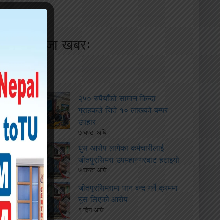
ताजा खबरः
२५० रुपैयाँको सामान किन्दा
ग्राहकले जिते १० लाखको बम्पर
उपहार
७ घण्टा अघि
घुस आरोप लागेका कर्मचारीलाई
जीतपुरसिमरा उपमहानगरबाट हटाइयो
७ घण्टा अघि
जीतपुरसिमरामा पान बन्द गर्ने क्रममा
घुस लिएको आरोप
१ दिन अघि