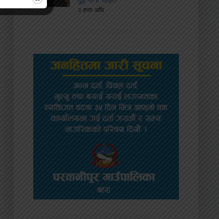
२ हप्ता अघि