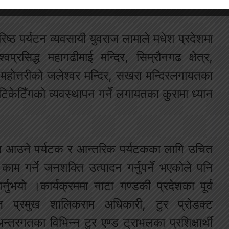
ष्ठ पर्यटन व्यवसायी युवराज लामाले मधेश प्रदेशमा
्वप्रसिद्ध महागढीमाई मन्दिर, सिम्रौनगढ क्षेत्र,
होत्तरीको जलेश्वर मन्दिर, सखरा मन्दिरलगायतका
 र टिकेटिँगको व्यवस्थापन गर्ने लगायतका कुरामा ध्यान
ेपाल आउने पर्यटक र आन्तरिक पर्यटकका लागि उचित
काम गर्ने जनशक्ति उत्पादन गर्नुपर्ने भएकोले पनि
गर्नुभयो ।कार्यक्रममा नाटा गण्डकी प्रदेशका पूर्व
ज प्रमुख शालिकराम अधिकारी, टुर प्रोडक्ट
न्तरगतका विभिन्न टुर एण्ड ट्राभलका प्रशिक्षार्थी