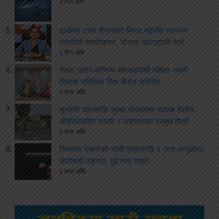
३ दिन अघि
ढल्केबर ट्रमा सेन्टरबारे विवाद बढेपछि स्वास्थ्य
मन्त्रीको स्पष्टीकरण, योजना नहटाइएको दाबी
३ दिन अघि
नेपाल उद्योग वाणिज्य महासङ्घको महिला उद्यमी
विकास समितिमा रिता कँडेल मनोनित
२ हप्ता अघि
सुनसरी घटनापछि सुरक्षा संयन्त्रमा व्यापक हेरफेर,
सीडीओसहित प्रहरी र सशस्त्रका प्रमुख फिर्ता
२ हप्ता अघि
सिरहामा प्रहरीको गोली प्रहारपछि ६ जना लागूऔषध
कारोबारी पक्राउ, दुई जना घाइते
२ हप्ता अघि