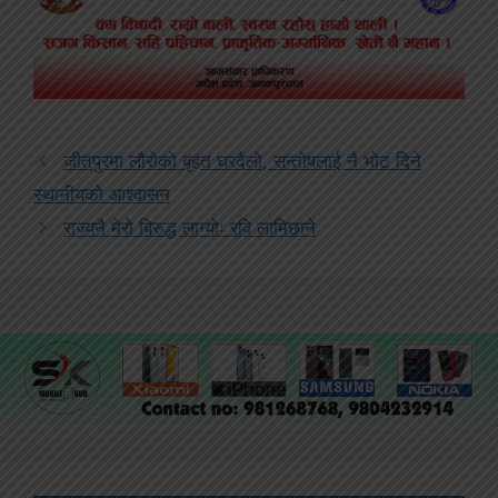
जीतपुरमा लौरोको बृहत घरदैलो, सन्तोषलाई नै भोट दिने
स्थानीयको आश्वासन
राज्यनै मेरो बिरुद्ध लाग्योः रवि लामिछाने