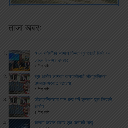
ताजा खबरः
२५० रुपैयाँको सामान किन्दा ग्राहकले जिते १०
लाखको बम्पर उपहार
२ दिन अघि
घुस आरोप लागेका कर्मचारीलाई जीतपुरसिमरा
उपमहानगरबाट हटाइयो
२ दिन अघि
जीतपुरसिमरामा पान बन्द गर्ने क्रममा घुस लिएको
आरोप
३ दिन अघि
बारामा करेन्ट लागेर एक जनाको मृत्यु