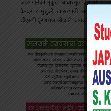
जाङ गाउँको भृकुटी आधारभूत विद्यालय मतद
केन्द्र र मुचुको खासरपानी आधारभूत मतद
डीएसपी कृष्णराज ओझाले जानकारी दिए ।