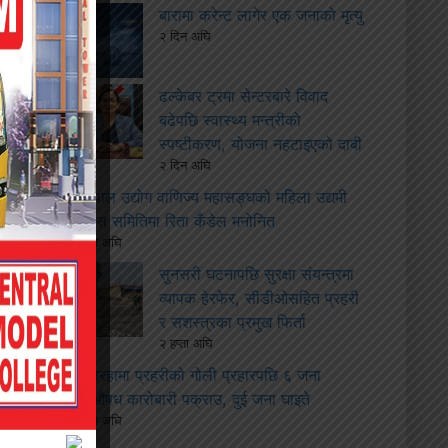
बारामा करेन्ट लागेर एक जनाको मृत्यु
२ दिन अघि
ढल्केबर ट्रमा सेन्टरबारे विवाद
बढेपछि स्वास्थ्य मन्त्रीको
स्पष्टीकरण, योजना नहटाइएको दाबी
२ दिन अघि
नेपाल उद्योग वाणिज्य महासङ्घको महिला उद्यमी
विकास समितिमा रिता कँडेल मनोनित
२ हप्ता अघि
सुनसरी घटनापछि सुरक्षा संयन्त्रमा
व्यापक हेरफेर, सीडीओसहित प्रहरी
र सशस्त्रका प्रमुख फिर्ता
२ हप्ता अघि
सिरहामा प्रहरीको गोली प्रहारपछि ६ जना
लागूऔषध कारोबारी पक्राउ, दुई जना घाइते
२ हप्ता अघि