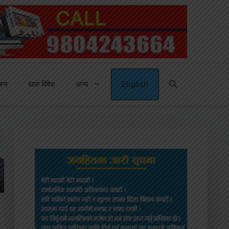
्जन
थारु विषेश
अन्य
English