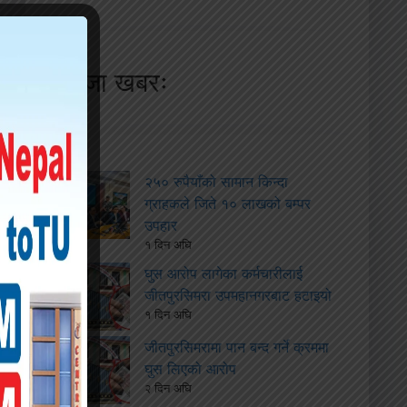
ताजा खबरः
२५० रुपैयाँको सामान किन्दा
ग्राहकले जिते १० लाखको बम्पर
उपहार
१ दिन अघि
घुस आरोप लागेका कर्मचारीलाई
जीतपुरसिमरा उपमहानगरबाट हटाइयो
१ दिन अघि
जीतपुरसिमरामा पान बन्द गर्ने क्रममा
घुस लिएको आरोप
२ दिन अघि