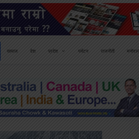
सामाज
देश
प्रदेश
पर्यटन
राजनीती
मनोरञ